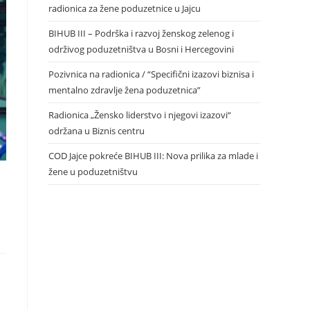
radionica za žene poduzetnice u Jajcu
BIHUB III – Podrška i razvoj ženskog zelenog i
održivog poduzetništva u Bosni i Hercegovini
Pozivnica na radionica / “Specifični izazovi biznisa i
mentalno zdravlje žena poduzetnica”
Radionica „Žensko liderstvo i njegovi izazovi“
održana u Biznis centru
COD Jajce pokreće BIHUB III: Nova prilika za mlade i
žene u poduzetništvu