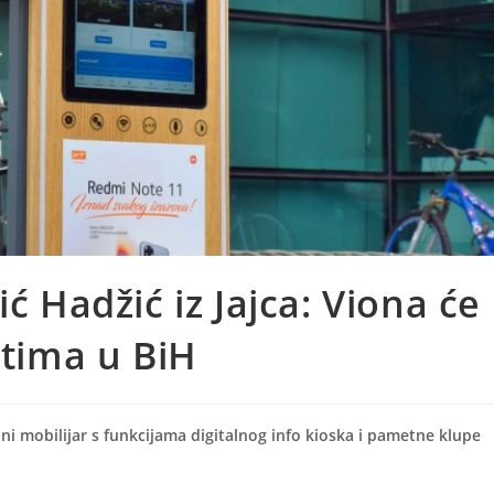
ć Hadžić iz Jajca: Viona će
stima u BiH
bani mobilijar s funkcijama digitalnog info kioska i pametne klupe