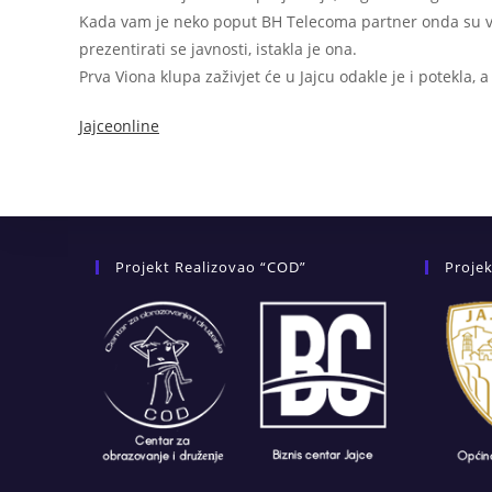
Kada vam je neko poput BH Telecoma partner onda su vam
prezentirati se javnosti, istakla je ona.
Prva Viona klupa zaživjet će u Jajcu odakle je i potekla, 
Jajceonline
Projekt Realizovao “COD”
Projek