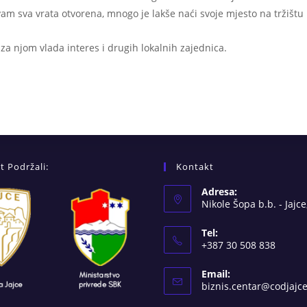
 sva vrata otvorena, mnogo je lakše naći svoje mjesto na tržištu 
a za njom vlada interes i drugih lokalnih zajednica.
t Podržali:
Kontakt
Adresa:
Nikole Šopa b.b. - Jajce
Tel:
+387 30 508 838
Email:
biznis.centar@codjajc