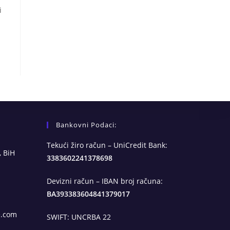
i
Bankovni Podaci:
Tekući žiro račun – UniCredit Bank:
, BiH
3383602241378698
Devizni račun – IBAN broj računa:
BA393383604841379017
Opens
e.com
SWIFT: UNCRBA 22
in