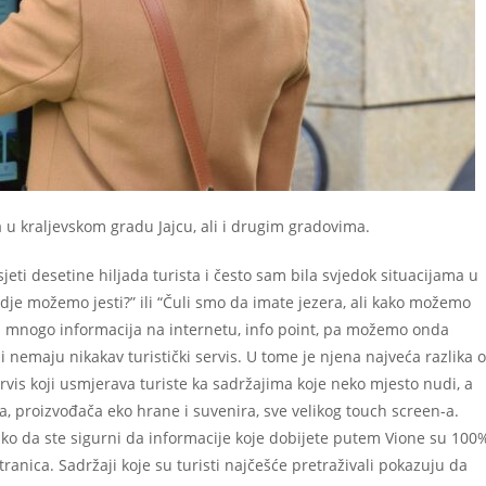
 u kraljevskom gradu Jajcu, ali i drugim gradovima.
jeti desetine hiljada turista i često sam bila svjedok situacijama u
 gdje možemo jesti?” ili “Čuli smo da imate jezera, ali kako možemo
oji mnogo informacija na internetu, info point, pa možemo onda
ji nemaju nikakav turistički servis. U tome je njena najveća razlika 
servis koji usmjerava turiste ka sadržajima koje neko mjesto nudi, a
a, proizvođača eko hrane i suvenira, sve velikog touch screen-a.
tako da ste sigurni da informacije koje dobijete putem Vione su 100
tranica. Sadržaji koje su turisti najčešće pretraživali pokazuju da