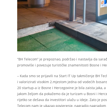
“BH Telecom” je prepoznao, podržao i nastavlja da sarađ
promoviše i povezuje turističke znamenitosti Bosne i He
– Kada smo se prijavili na Start IT Up takmičenje BH T
i valorizirati visokim 2.mjestom jedna od vodećih bosa
20 startup-a iz Bosne i Hercegovine je bila zaista jaka, 
jakom željom da pokažemo da je turizam u Bosni i Herceg
rijetko se dešava da investitori ulažu u ideje. Zato je p
Telecom nam je ukazao povjerenje, nagradio nagradom 