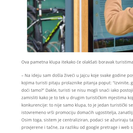
Ova pametna klupa itekako će olakšati boravak turistima
– Na ideju sam došla živeći u Jajcu koje svake godine pos
kojima turisti pitaju prolaznike pitanja poput: “Izvinite,
doći tamo?” Dakle, turisti se nisu mogli snaći iako post
zamisliti kako je to tek u drugim turističkim mjestima ko
konkurencije: to nije samo klupa, to je jedan turistički 
istovremeno vrši promociju domaćih ugostitelja, zanatlij
Osim toga, sistem je centraliziran, podaci se ažuriraju 
provjerene i tačne, za razliku od google pretrage i web s