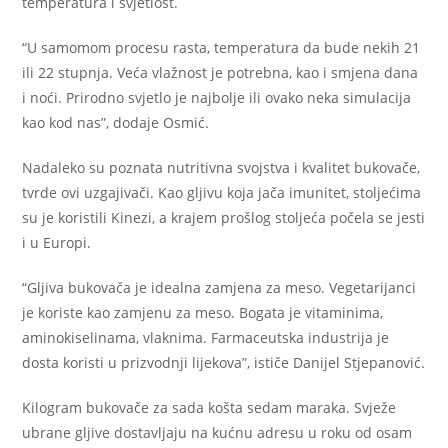
temperatura i svjetlost.
“U samomom procesu rasta, temperatura da bude nekih 21
ili 22 stupnja. Veća vlažnost je potrebna, kao i smjena dana
i noći. Prirodno svjetlo je najbolje ili ovako neka simulacija
kao kod nas”, dodaje Osmić.
Nadaleko su poznata nutritivna svojstva i kvalitet bukovače,
tvrde ovi uzgajivači. Kao gljivu koja jača imunitet, stoljećima
su je koristili Kinezi, a krajem prošlog stoljeća počela se jesti
i u Europi.
“Gljiva bukovača je idealna zamjena za meso. Vegetarijanci
je koriste kao zamjenu za meso. Bogata je vitaminima,
aminokiselinama, vlaknima. Farmaceutska industrija je
dosta koristi u prizvodnji lijekova”, ističe Danijel Stjepanović.
Kilogram bukovače za sada košta sedam maraka. Svježe
ubrane gljive dostavljaju na kućnu adresu u roku od osam