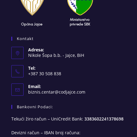
Kontakt
Adresa:
Nikole Šopa b.b. - Jajce, BiH
Tel:
+387 30 508 838
Email:
Opens
biznis.centar@codjajce.com
in
your
Bankovni Podaci:
application
Tekući žiro račun – UniCredit Bank:
3383602241378698
Devizni račun – IBAN broj računa: