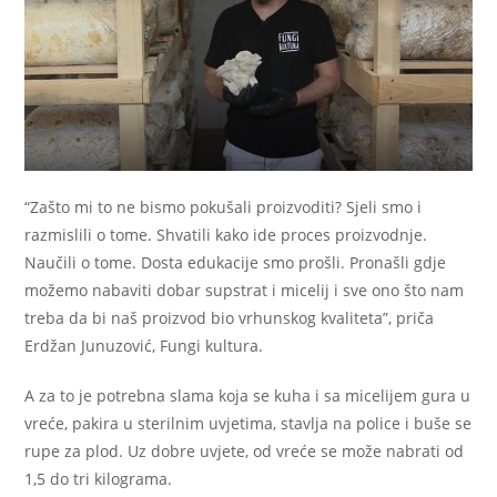
“Zašto mi to ne bismo pokušali proizvoditi? Sjeli smo i
razmislili o tome. Shvatili kako ide proces proizvodnje.
Naučili o tome. Dosta edukacije smo prošli. Pronašli gdje
možemo nabaviti dobar supstrat i micelij i sve ono što nam
treba da bi naš proizvod bio vrhunskog kvaliteta”, priča
Erdžan Junuzović, Fungi kultura.
A za to je potrebna slama koja se kuha i sa micelijem gura u
vreće, pakira u sterilnim uvjetima, stavlja na police i buše se
rupe za plod. Uz dobre uvjete, od vreće se može nabrati od
1,5 do tri kilograma.