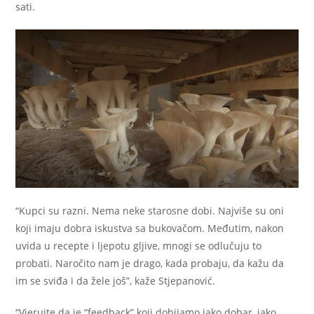
sati.
“Kupci su razni. Nema neke starosne dobi. Najviše su oni
koji imaju dobra iskustva sa bukovačom. Međutim, nakon
uvida u recepte i ljepotu gljive, mnogi se odlučuju to
probati. Naročito nam je drago, kada probaju, da kažu da
im se sviđa i da žele još”, kaže Stjepanović.
“Vjerujte da je “feedback” koji dobijamo jako dobar, jako