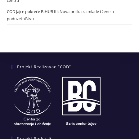
centru
COD Jajce pokreće BIHUB III: Nova prilika za mlade i žene u
poduzetništvu
Projekt Realizovao “COD”
Projekt Podržali: