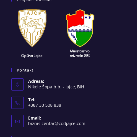
Kontakt
Adresa:
Nikole Šopa b.b. - Jajce, BiH
Tel:
+387 30 508 838
Email:
Opens
biznis.centar@codjajce.com
in
your