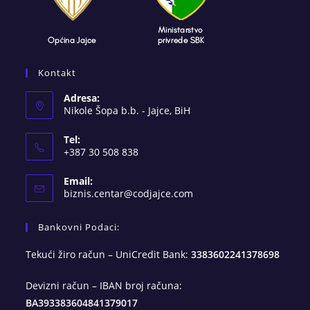
Kontakt
Adresa:
Nikole Šopa b.b. - Jajce, BiH
Tel:
+387 30 508 838
Email:
Opens
biznis.centar@codjajce.com
in
your
Bankovni Podaci:
application
Tekući žiro račun – UniCredit Bank:
3383602241378698
Devizni račun – IBAN broj računa:
BA393383604841379017