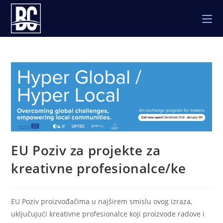
Skip
to
content
EU Poziv za projekte za
kreativne profesionalce/ke
EU Poziv proizvođačima u najširem smislu ovog izraza,
uključujući kreativne profesionalce koji proizvode radove i