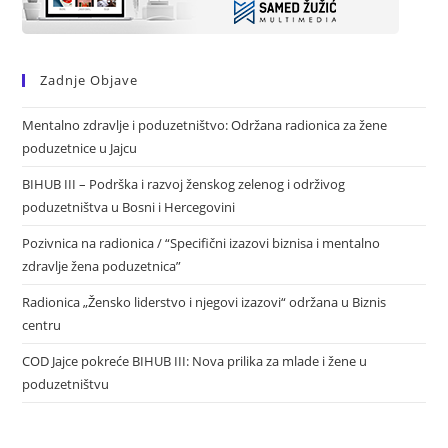
Zadnje Objave
Mentalno zdravlje i poduzetništvo: Održana radionica za žene
poduzetnice u Jajcu
BIHUB III – Podrška i razvoj ženskog zelenog i održivog
poduzetništva u Bosni i Hercegovini
Pozivnica na radionica / “Specifični izazovi biznisa i mentalno
zdravlje žena poduzetnica”
Radionica „Žensko liderstvo i njegovi izazovi“ održana u Biznis
centru
COD Jajce pokreće BIHUB III: Nova prilika za mlade i žene u
poduzetništvu