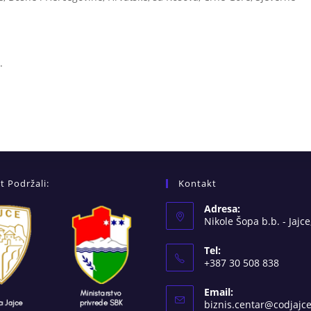
.
t Podržali:
Kontakt
Adresa:
Nikole Šopa b.b. - Jajce
Tel:
+387 30 508 838
Email:
biznis.centar@codjajc