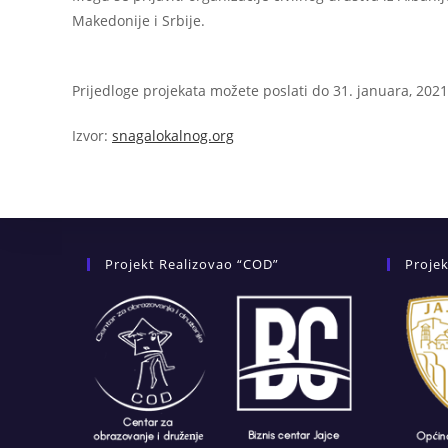
Makedonije i Srbije.
Prijedloge projekata možete poslati do 31. januara, 2021
Izvor:
snagalokalnog.org
Projekt Realizovao “COD”
Projek