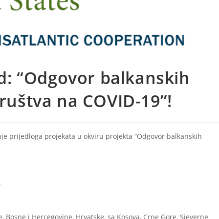
: “Odgovor balkanskih
društva na COVID-19”!
e prijedloga projekata u okviru projekta “Odgovor balkanskih
.
je, Bosne i Hercegovine, Hrvatske, sa Kosova, Crne Gore, Sjeverne