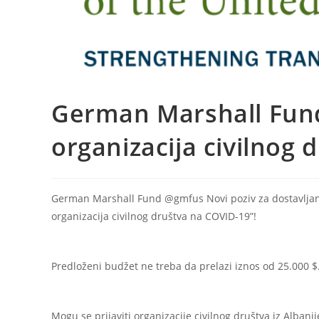
German Marshall Fund
organizacija civilnog 
German Marshall Fund @gmfus Novi poziv za dostavljanj
organizacija civilnog društva na COVID-19”!
Predloženi budžet ne treba da prelazi iznos od 25.000 $
Mogu se prijaviti organizacije civilnog društva iz Albani