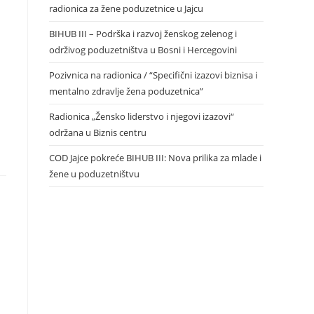
radionica za žene poduzetnice u Jajcu
BIHUB III – Podrška i razvoj ženskog zelenog i
održivog poduzetništva u Bosni i Hercegovini
Pozivnica na radionica / “Specifični izazovi biznisa i
mentalno zdravlje žena poduzetnica”
Radionica „Žensko liderstvo i njegovi izazovi“
održana u Biznis centru
COD Jajce pokreće BIHUB III: Nova prilika za mlade i
žene u poduzetništvu