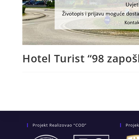
Hotel Turist “98 zapoš
Projekt Realizovao “COD”
Projek