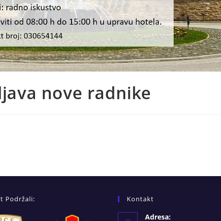
ljava nove radnike
t Podržali:
Kontakt
Adresa: