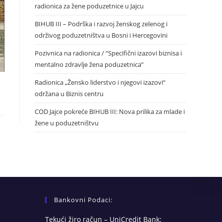
radionica za žene poduzetnice u Jajcu
BIHUB III – Podrška i razvoj ženskog zelenog i
održivog poduzetništva u Bosni i Hercegovini
Pozivnica na radionica / “Specifični izazovi biznisa i
mentalno zdravlje žena poduzetnica”
Radionica „Žensko liderstvo i njegovi izazovi“
održana u Biznis centru
COD Jajce pokreće BIHUB III: Nova prilika za mlade i
žene u poduzetništvu
Bankovni Podaci:
Tekući žiro račun – UniCredit Bank: