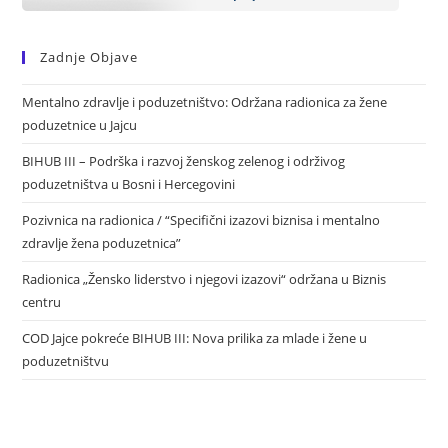
Zadnje Objave
Mentalno zdravlje i poduzetništvo: Održana radionica za žene
poduzetnice u Jajcu
BIHUB III – Podrška i razvoj ženskog zelenog i održivog
poduzetništva u Bosni i Hercegovini
Pozivnica na radionica / “Specifični izazovi biznisa i mentalno
zdravlje žena poduzetnica”
Radionica „Žensko liderstvo i njegovi izazovi“ održana u Biznis
centru
COD Jajce pokreće BIHUB III: Nova prilika za mlade i žene u
poduzetništvu