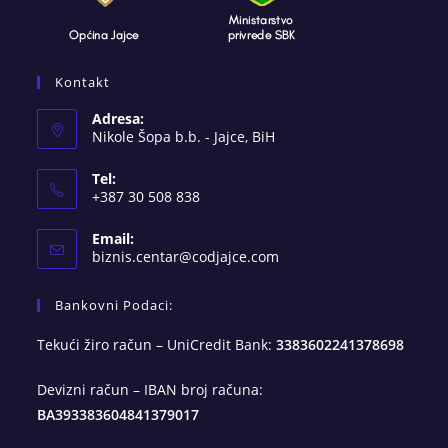
Kontakt
Adresa:
Nikole Šopa b.b. - Jajce, BiH
Tel:
+387 30 508 838
Email:
Opens
biznis.centar@codjajce.com
in
your
Bankovni Podaci:
application
Tekući žiro račun – UniCredit Bank:
3383602241378698
Devizni račun – IBAN broj računa:
BA393383604841379017