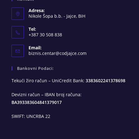
Adresa:
Nikole Šopa b.b. - Jajce, BiH
Tel:
+387 30 508 838
Email:
Opens
biznis.centar@codjajce.com
in
your
Bankovni Podaci:
application
Tekući žiro račun – UniCredit Bank:
3383602241378698
Devizni račun – IBAN broj računa:
BA393383604841379017
SWIFT: UNCRBA 22