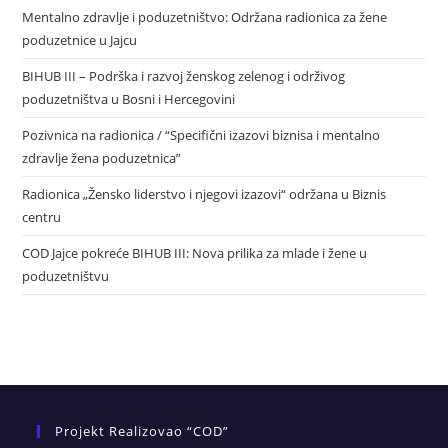
Mentalno zdravlje i poduzetništvo: Održana radionica za žene
poduzetnice u Jajcu
BIHUB III – Podrška i razvoj ženskog zelenog i održivog
poduzetništva u Bosni i Hercegovini
Pozivnica na radionica / “Specifični izazovi biznisa i mentalno
zdravlje žena poduzetnica”
Radionica „Žensko liderstvo i njegovi izazovi“ održana u Biznis
centru
COD Jajce pokreće BIHUB III: Nova prilika za mlade i žene u
poduzetništvu
Projekt Realizovao “COD”