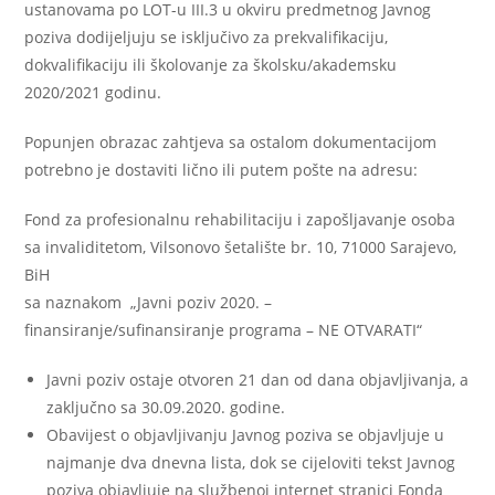
ustanovama po LOT-u III.3 u okviru predmetnog Javnog
poziva dodijeljuju se isključivo za prekvalifikaciju,
dokvalifikaciju ili školovanje za školsku/akademsku
2020/2021 godinu.
Popunjen obrazac zahtjeva sa ostalom dokumentacijom
potrebno je dostaviti lično ili putem pošte na adresu:
Fond za profesionalnu rehabilitaciju i zapošljavanje osoba
sa invaliditetom, Vilsonovo šetalište br. 10, 71000 Sarajevo,
BiH
sa naznakom „Javni poziv 2020. –
finansiranje/sufinansiranje programa – NE OTVARATI“
Javni poziv ostaje otvoren 21 dan od dana objavljivanja, a
zaključno sa 30.09.2020. godine.
Obavijest o objavljivanju Javnog poziva se objavljuje u
najmanje dva dnevna lista, dok se cijeloviti tekst Javnog
poziva objavljuje na službenoj internet stranici Fonda