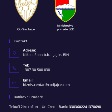
Kontakt
Adresa:
Nikole Šopa b.b. - Jajce, BiH
Tel:
+387 30 508 838
Email:
Opens
biznis.centar@codjajce.com
in
your
Bankovni Podaci:
application
Tekući žiro račun – UniCredit Bank:
3383602241378698