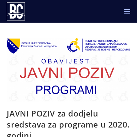
Skip
to
content
JAVNI POZIV za dodjelu
sredstava za programe u 2020.
godini