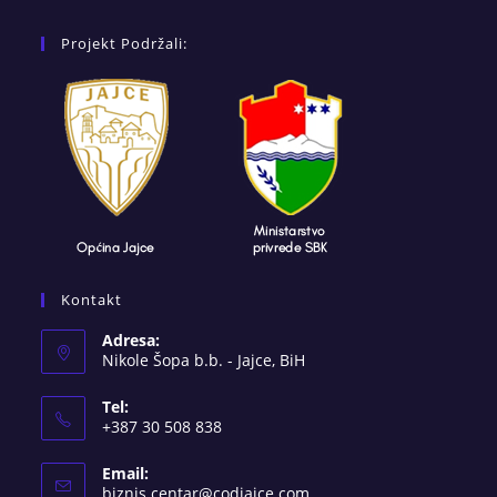
Projekt Podržali:
Kontakt
Adresa:
Nikole Šopa b.b. - Jajce, BiH
Tel:
+387 30 508 838
Email:
Opens
biznis.centar@codjajce.com