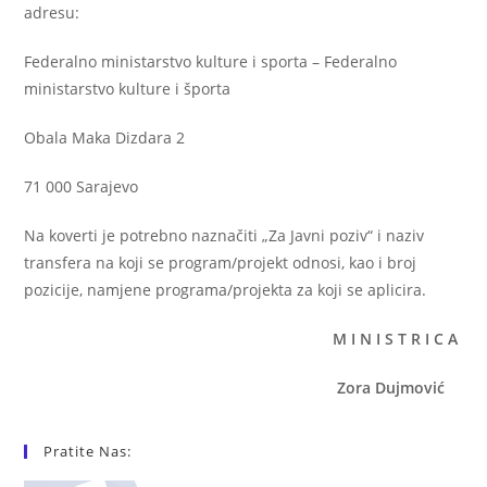
adresu:
Federalno ministarstvo kulture i sporta – Federalno
ministarstvo kulture i športa
Obala Maka Dizdara 2
71 000 Sarajevo
Na koverti je potrebno naznačiti „Za Javni poziv“ i naziv
transfera na koji se program/projekt odnosi, kao i broj
pozicije, namjene programa/projekta za koji se aplicira.
M I N I S T R I C A
Zora Dujmović
Pratite Nas: