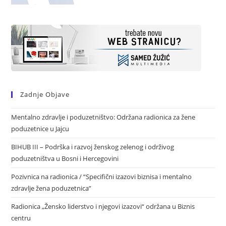
Zadnje Objave
Mentalno zdravlje i poduzetništvo: Održana radionica za žene
poduzetnice u Jajcu
BIHUB III – Podrška i razvoj ženskog zelenog i održivog
poduzetništva u Bosni i Hercegovini
Pozivnica na radionica / “Specifični izazovi biznisa i mentalno
zdravlje žena poduzetnica”
Radionica „Žensko liderstvo i njegovi izazovi“ održana u Biznis
centru