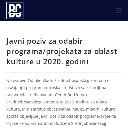
Skip
to
content
Javni poziv za odabir
programa/projekata za oblast
kulture u 2020. godini
Na osnovu Odluke Vlade Srednjobosanskog kantona o
usvajanju programa utroška sredstava sa kriterijima
raspodjele sredstava utvrđenih Budžetom
Srednjobosanskog kantona za 2020. godinu za oblast
kulture, Ministarstvo obrazovanja, nauke, mladih, kulture i
sporta objavljuje Javni poziv za odabir programa/projekta
koji će se sufinansirati iz Budžeta Srednjobosanskog