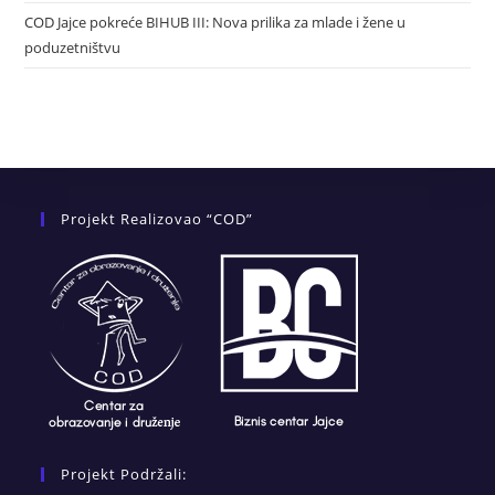
COD Jajce pokreće BIHUB III: Nova prilika za mlade i žene u
poduzetništvu
Projekt Realizovao “COD”
Projekt Podržali: