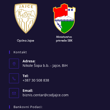
Kontakt
Adresa:
Nikole Šopa b.b. - Jajce, BiH
Tel:
+387 30 508 838
Email:
Opens
biznis.centar@codjajce.com
in
your
Bankovni Podaci:
application