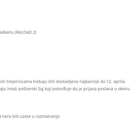
Balkanu (ReLOaD 2)
ćim Smjernicama trebaju biti dostavljene najkasnije do 12. aprila
baju imati poštanski žig koji potvrđuje da je prijava poslana u okviru
) neće biti uzete u razmatranje.