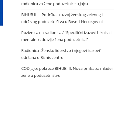
radionica za žene poduzetnice u Jajcu
BIHUB III – Podrška i razvoj ženskog zelenog i
održivog poduzetništva u Bosni i Hercegovini
Pozivnica na radionica / “Specifični izazovi biznisa i
mentalno zdravlje žena poduzetnica”
Radionica „Žensko liderstvo i njegovi izazovi“
održana u Biznis centru
COD Jajce pokreće BIHUB III: Nova prilika za mlade i
žene u poduzetništvu