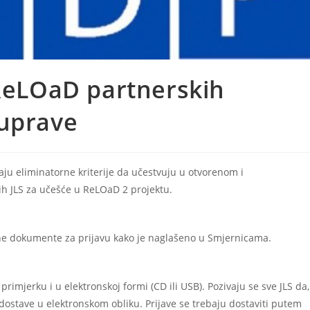
 ReLOaD partnerskih
ouprave
aju eliminatorne kriterije da učestvuju u otvorenom i
h JLS za učešće u ReLOaD 2 projektu.
ažene dokumente za prijavu kako je naglašeno u Smjernicama.
imjerku i u elektronskoj formi (CD ili USB). Pozivaju se sve JLS da,
 dostave u elektronskom obliku. Prijave se trebaju dostaviti putem