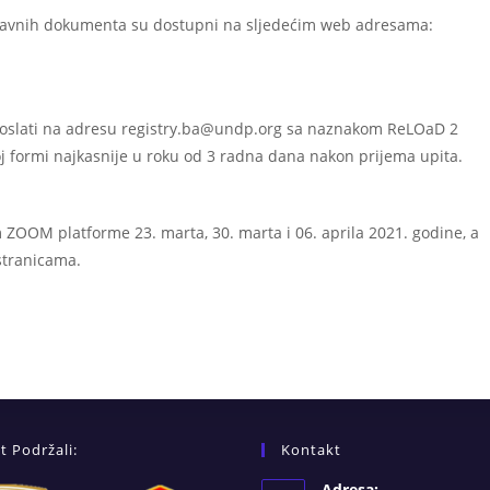
rijavnih dokumenta su dostupni na sljedećim web adresama:
o poslati na adresu registry.ba@undp.org sa naznakom ReLOaD 2
oj formi najkasnije u roku od 3 radna dana nakon prijema upita.
 ZOOM platforme 23. marta, 30. marta i 06. aprila 2021. godine, a
 stranicama.
t Podržali:
Kontakt
Adresa: