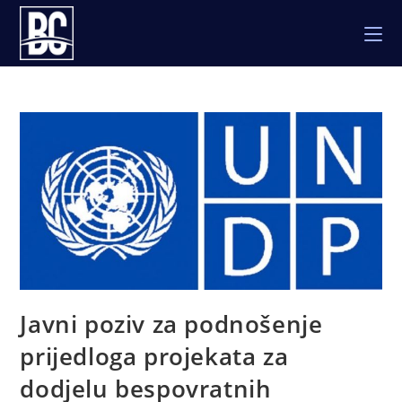
Skip
to
content
Javni poziv za podnošenje
prijedloga projekata za
dodjelu bespovratnih