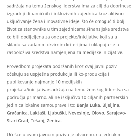
sadržaja na temu ženskog liderstva ima za cilj da doprinese
izgradnji dinamičnih i inkluzivnih zajednica kroz aktivno
uključivanje žena i inovativne ideje, što će omogućiti bolji
život za stanovnike u tim zajednicama.Finansijska sredstva
će biti dodijeljena za one projekte/inicijative koji su u
skladu sa zadanim okvirnim kriterijima i uklapaju se u
raspoloživa sredstva namjenjena za medijske inicijative.
Provedbom projekata podržanih kroz ovaj javni poziv
očekuju se uspješna produkcija ili ko-produkcija i
publikovanje najmanje 10 medijskih
projekata/inicijativa/sadržaja na temu ženskog liderstva sa
područja primarno, ali ne isključivo 10 ciljanih partnerskih
jedinica lokalne samouprave i to:
Banja Luka, Bijeljina,
Gračanica, Laktaši, Ljubuški, Nevesinje, Olovo, Sarajevo-
Stari Grad, Tešanj, Zenica.
Učešće u ovom javnom pozivu je otvoreno, na jednakim