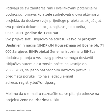
Pozivaju se svi zainteresirani i kvalifikovani potencijalni
podnosioci prijava, koja žele sudjelovati u ovoj aktivnosti
projekta, da dostave svoje prijedloge projekata, uključujući i
svu prateću dokumentaciju, najkasnije do
petka,
03.09.2021. godine do 17:00 sati
.
Sve prijave slati isključivo na adresu:
Razvojni program
Ujedinjenih nacija (UNDP)UN HouseZmaja od Bosne bb, 71
000 Sarajevo, BiHProjekat Žene na izborima u BiH
Sva
dodatna pitanja u vezi ovog poziva se mogu dostaviti
isključivo putem elektronske pošte, najkasnije do
29.08.2021, sa jasno naznačenim nazivom poziva u
predmetu poruke, i to na sljedeću e-mail
adresu:
registry.ba@undp.org
.
Molimo da u e-mail-u naznačite da se pitanja odnose na
projekat
Žene na izborima u BiH.
mreza-mira.net