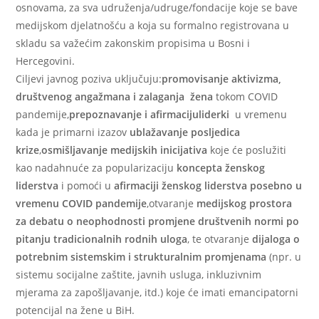
osnovama, za sva udruženja/udruge/fondacije koje se bave
medijskom djelatnošću a koja su formalno registrovana u
skladu sa važećim zakonskim propisima u Bosni i
Hercegovini.
Ciljevi javnog poziva uključuju:
promovisanje aktivizma,
društvenog angažmana i zalaganja žena
tokom COVID
pandemije,
prepoznavanje i afirmacijuliderki
u vremenu
kada je primarni izazov
ublažavanje posljedica
krize
,
osmišljavanje medijskih inicijativa
koje će poslužiti
kao nadahnuće za popularizaciju
koncepta ženskog
liderstva
i pomoći u
afirmaciji ženskog liderstva posebno u
vremenu COVID pandemije
,otvaranje
medijskog prostora
za debatu o neophodnosti promjene društvenih normi po
pitanju tradicionalnih rodnih uloga
, te otvaranje
dijaloga o
potrebnim sistemskim i strukturalnim promjenama
(npr. u
sistemu socijalne zaštite, javnih usluga, inkluzivnim
mjerama za zapošljavanje, itd.) koje će imati emancipatorni
potencijal na žene u BiH.