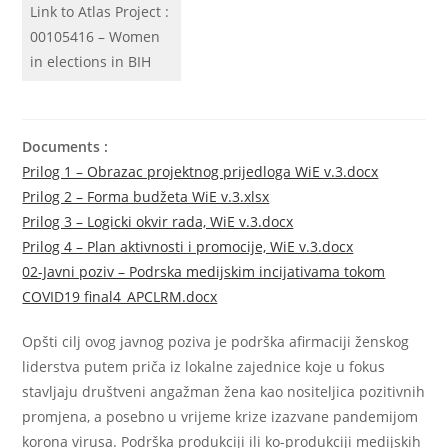
Link to Atlas Project :
00105416 – Women
in elections in BIH
Documents :
Prilog 1 – Obrazac projektnog prijedloga WiE v.3.docx
Prilog 2 – Forma budžeta WiE v.3.xlsx
Prilog 3 – Logicki okvir rada, WiE v.3.docx
Prilog 4 – Plan aktivnosti i promocije, WiE v.3.docx
02-Javni poziv – Podrska medijskim incijativama tokom
COVID19 final4_APCLRM.docx
Opšti cilj ovog javnog poziva je podrška afirmaciji ženskog
liderstva putem priča iz lokalne zajednice koje u fokus
stavljaju društveni angažman žena kao nositeljica pozitivnih
promjena, a posebno u vrijeme krize izazvane pandemijom
korona virusa. Podrška produkciji ili ko-produkciji medijskih