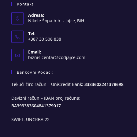
Kontakt
Adresa:
Nikole Šopa b.b. - Jajce, BiH
Tel:
+387 30 508 838
Email:
Opens
biznis.centar@codjajce.com
in
your
Bankovni Podaci:
application
Tekući žiro račun – UniCredit Bank:
3383602241378698
Devizni račun – IBAN broj računa:
BA393383604841379017
SWIFT: UNCRBA 22