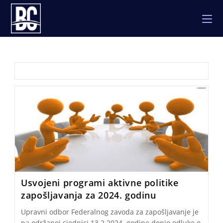
Skip
to
content
Usvojeni programi aktivne politike
zapošljavanja za 2024. godinu
Upravni odbor Federalnog zavoda za zapošljavanje je
na održanoj sjednici 13.2.2024. godine donio odluke o