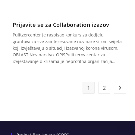
Prijavite se za Collaboration izazov
Pulitzercenter je raspisao konkurs za dodjelu
grantova za sve zainteresovane novinare širom svijeta
koji izvještavaju o situaciji izazvanoj korona virusom.
OBLAST:Novinarstvo. OPISPulitzerov centar za
izvještavanje o krizama je neprofitna organizacija…
1
2
Go to t
Projekt Realizovao “COD”