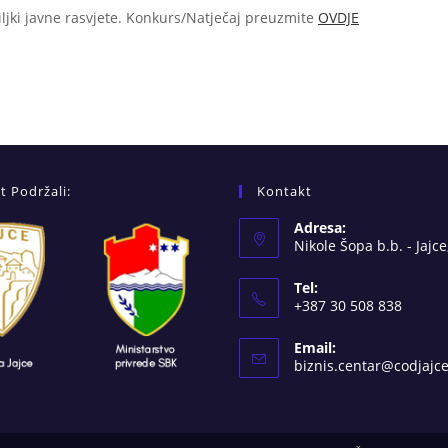
etiljki javne rasvjete. Konkurs/Natječaj preuzmite
OVDJE
t Podržali:
Kontakt
Adresa:
Nikole Šopa b.b. - Jajce
Tel:
+387 30 508 838
Email:
biznis.centar@codjajc