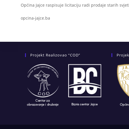
Općina Jajce raspisuje licitaciju radi prodaje starih svj
opcina-jajce.ba
Projekt Realizovao “COD”
Projek