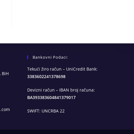
Bankovni Podaci:
Tekući žiro račun – UniCredit Bank:
, BiH
3383602241378698
Devizni račun – IBAN broj računa:
BA393383604841379017
Opens
e.com
SWIFT: UNCRBA 22
in
your
application