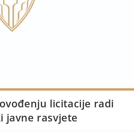
vođenju licitacije radi
ki javne rasvjete