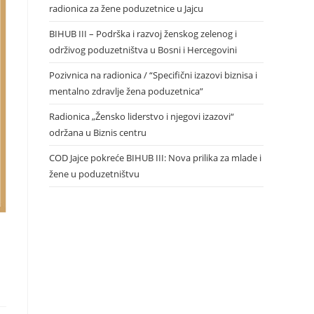
radionica za žene poduzetnice u Jajcu
BIHUB III – Podrška i razvoj ženskog zelenog i
održivog poduzetništva u Bosni i Hercegovini
Pozivnica na radionica / “Specifični izazovi biznisa i
mentalno zdravlje žena poduzetnica”
Radionica „Žensko liderstvo i njegovi izazovi“
održana u Biznis centru
COD Jajce pokreće BIHUB III: Nova prilika za mlade i
žene u poduzetništvu