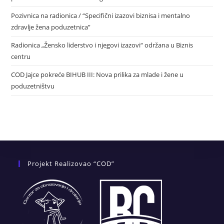
Pozivnica na radionica / “Specifični izazovi biznisa i mentalno
zdravlje žena poduzetnica”
Radionica „Žensko liderstvo i njegovi izazovi“ održana u Biznis
centru
COD Jajce pokreće BIHUB III: Nova prilika za mlade i žene u
poduzetništvu
Projekt Realizovao “COD”