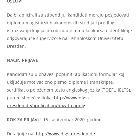
USLOVI
Da bi aplicirali za stipendiju, kandidati moraju posjedovati
diplomu magistarskih akademskih studija i predlog
istraživanja koji jasno obrađuje temu konkursa i identifikuje
odgovarajuće supervizore na Tehnološkom Univerzitetu
Drezden.
NAČIN PRIJAVE
Kandidati su u obavezi popuniti aplikacioni formular koji
uključuje motivaciono pismo, diplome i transkripte,
sertifikat o položenom testu engleskog jezika (TOEFL, IELTS),
putem sledećeg linka:
http://www.dlgs-
dresden.de/application/how-to-apply
ROK ZA PRIJAVU:
15. septembar 2020. godine
Detaljnije na:
http://www.dlgs-dresden.de