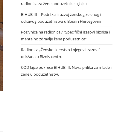
radionica za žene poduzetnice u Jajcu
BIHUB III – Podrška i razvoj ženskog zelenog i
održivog poduzetništva u Bosni i Hercegovini
Pozivnica na radionica / “Specifični izazovi biznisa i
mentalno zdravlje žena poduzetnica”
Radionica „Žensko liderstvo i njegovi izazovi“
održana u Biznis centru
COD Jajce pokreće BIHUB III: Nova prilika za mlade i
žene u poduzetništvu