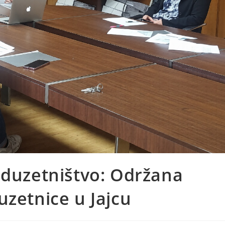
oduzetništvo: Održana
uzetnice u Jajcu