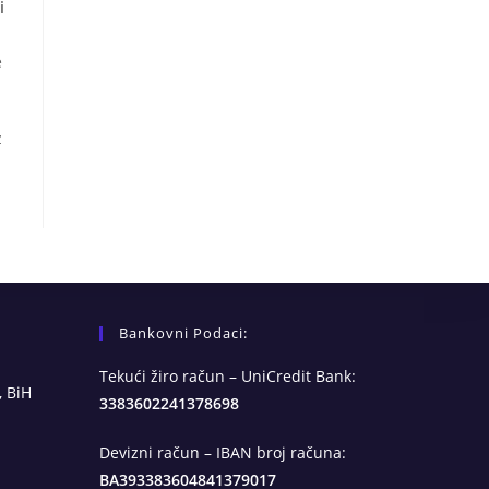
i
e
z
Bankovni Podaci:
Tekući žiro račun – UniCredit Bank:
, BiH
3383602241378698
Devizni račun – IBAN broj računa:
BA393383604841379017