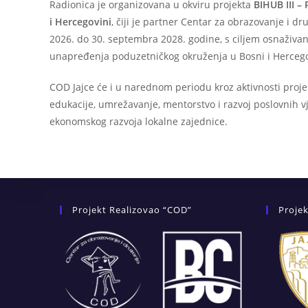
Radionica je organizovana u okviru projekta
BIHUB III –
i Hercegovini
, čiji je partner Centar za obrazovanje i dr
2026. do 30. septembra 2028. godine, s ciljem osnaživan
unapređenja poduzetničkog okruženja u Bosni i Hercego
COD Jajce će i u narednom periodu kroz aktivnosti proj
edukacije, umrežavanje, mentorstvo i razvoj poslovnih v
ekonomskog razvoja lokalne zajednice.
Projekt Realizovao “COD”
Projek