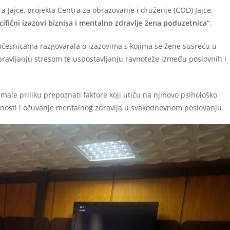
ra Jajce, projekta Centra za obrazovanje i druženje (COD) Jajce,
cifični izazovi biznisa i mentalno zdravlje žena poduzetnica“
.
a učesnicama razgovarala o izazovima s kojima se žene susreću u
pravljanju stresom te uspostavljanju ravnoteže između poslovnih i
imale priliku prepoznati faktore koji utiču na njihovo psihološko
tpornosti i očuvanje mentalnog zdravlja u svakodnevnom poslovanju.