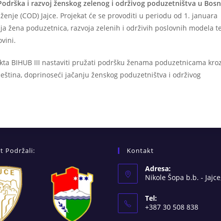
 Podrška i razvoj ženskog zelenog i održivog poduzetništva u Bosn
uženje (COD) Jajce. Projekat će se provoditi u periodu od 1. januara
ja žena poduzetnica, razvoja zelenih i održivih poslovnih modela t
vini.
ekta BIHUB III nastaviti pružati podršku ženama poduzetnicama kro
ještina, doprinoseći jačanju ženskog poduzetništva i održivog
t Podržali:
Kontakt
Adresa:
Nikole Šopa b.b. - Jajce
Tel:
+387 30 508 838