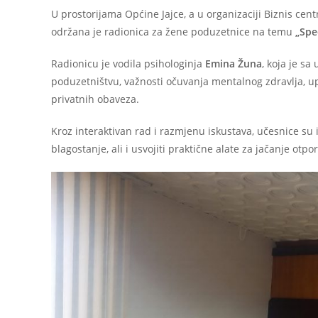
U prostorijama Općine Jajce, a u organizaciji Biznis cent
održana je radionica za žene poduzetnice na temu
„Spe
Radionicu je vodila psihologinja
Emina Žuna
, koja je s
poduzetništvu, važnosti očuvanja mentalnog zdravlja, u
privatnih obaveza.
Kroz interaktivan rad i razmjenu iskustava, učesnice su 
blagostanje, ali i usvojiti praktične alate za jačanje o