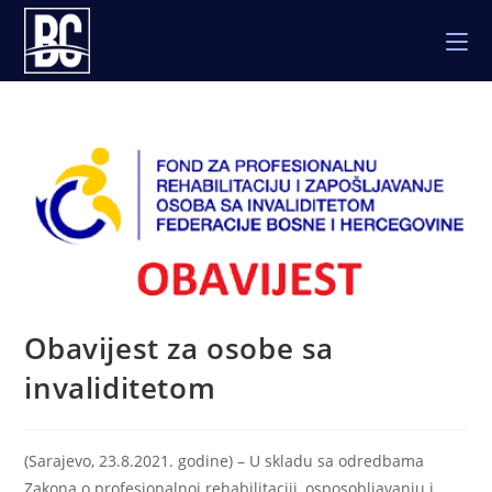
Skip
to
content
Obavijest za osobe sa
invaliditetom
(Sarajevo, 23.8.2021. godine) – U skladu sa odredbama
Zakona o profesionalnoj rehabilitaciji, osposobljavanju i