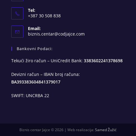
Tel:
+387 30 508 838
Email:
Opens
biznis.centar@codjajce.com
in
your
Bankovni Podaci:
application
Tekući žiro račun – UniCredit Bank:
3383602241378698
Devizni račun – IBAN broj računa:
BA393383604841379017
SWIFT: UNCRBA 22
Biznis centar Jajce © 2026 | Web realizacija:
Samed Žužić