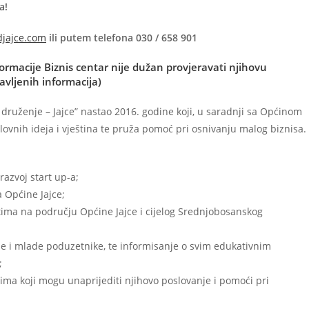
a!
djajce.com
ili putem telefona 030 / 658 901
ormacije Biznis centar nije dužan provjeravati njihovu
javljenih informacija)
i druženje – Jajce” nastao 2016. godine koji, u saradnji sa Općinom
lovnih ideja i vještina te pruža pomoć pri osnivanju malog biznisa.
razvoj start up-a;
 Općine Jajce;
ima na području Općine Jajce i cijelog Srednjobosanskog
pe i mlade poduzetnike, te informisanje o svim edukativnim
;
ma koji mogu unaprijediti njihovo poslovanje i pomoći pri