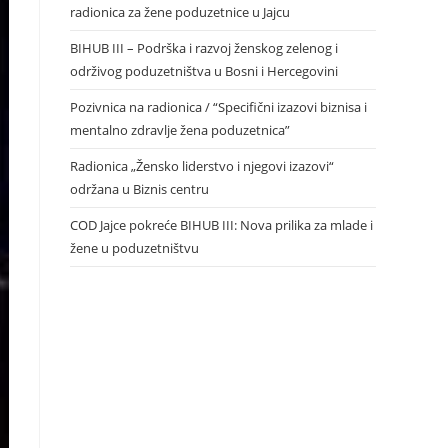
radionica za žene poduzetnice u Jajcu
BIHUB III – Podrška i razvoj ženskog zelenog i
održivog poduzetništva u Bosni i Hercegovini
Pozivnica na radionica / “Specifični izazovi biznisa i
mentalno zdravlje žena poduzetnica”
Radionica „Žensko liderstvo i njegovi izazovi“
održana u Biznis centru
COD Jajce pokreće BIHUB III: Nova prilika za mlade i
žene u poduzetništvu