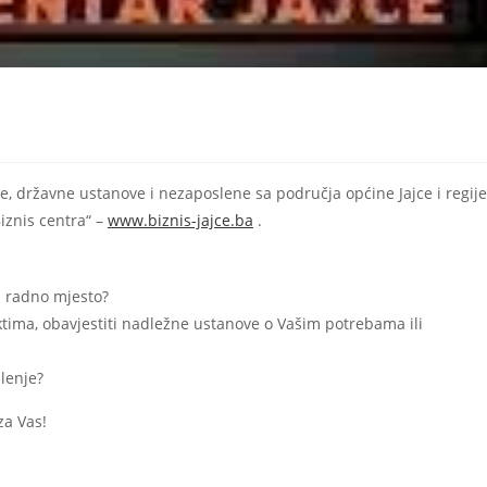
e, državne ustanove i nezaposlene sa područja općine Jajce i regij
znis centra“ –
www.biznis-jajce.ba
.
a radno mjesto?
tima, obavjestiti nadležne ustanove o Vašim potrebama ili
lenje?
za Vas!