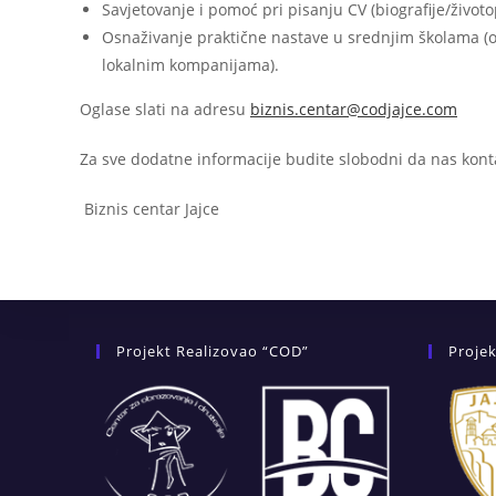
Savjetovanje i pomoć pri pisanju CV (biografije/životo
Osnaživanje praktične nastave u srednjim školama (
lokalnim kompanijama).
Oglase slati na adresu
biznis.centar@codjajce.com
Za sve dodatne informacije budite slobodni da nas konta
Biznis centar Jajce
Projekt Realizovao “COD”
Projek