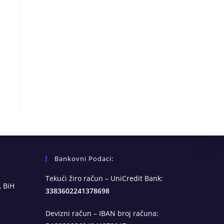
Bankovni Podaci:
Tekući žiro račun – UniCredit Bank:
, BiH
3383602241378698
Devizni račun – IBAN broj računa: