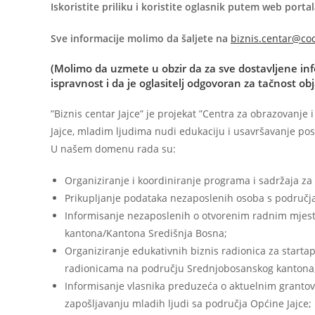
Iskoristite priliku i koristite oglasnik putem web portal
Sve informacije molimo da šaljete na
biznis.centar@co
(Molimo da uzmete u obzir da za sve dostavljene inf
ispravnost i da je oglasitelj odgovoran za tačnost ob
”Biznis centar Jajce” je projekat ”Centra za obrazovanje 
Jajce, mladim ljudima nudi edukaciju i usavršavanje pos
U našem domenu rada su:
Organiziranje i koordiniranje programa i sadržaja za 
Prikupljanje podataka nezaposlenih osoba s područja
Informisanje nezaposlenih o otvorenim radnim mjest
kantona/Kantona Središnja Bosna;
Organiziranje edukativnih biznis radionica za starta
radionicama na području Srednjobosanskog kantona
Informisanje vlasnika preduzeća o aktuelnim grantovi
zapošljavanju mladih ljudi sa područja Općine Jajce;