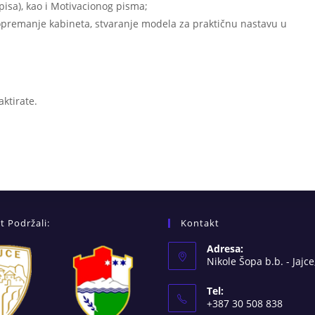
pisa), kao i Motivacionog pisma;
opremanje kabineta, stvaranje modela za praktičnu nastavu u
ktirate.
t Podržali:
Kontakt
Adresa:
Nikole Šopa b.b. - Jajce
Tel:
+387 30 508 838