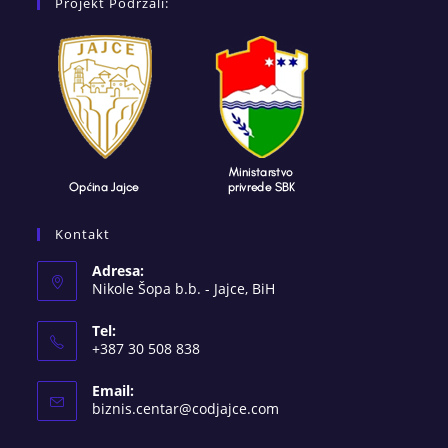
Projekt Podržali:
Kontakt
Adresa:
Nikole Šopa b.b. - Jajce, BiH
Tel:
+387 30 508 838
Email:
Opens
biznis.centar@codjajce.com
in
your