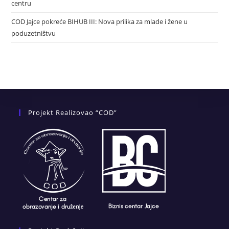
centru
COD Jajce pokreće BIHUB III: Nova prilika za mlade i žene u
poduzetništvu
Projekt Realizovao “COD”