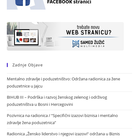
Zadnje Objave
Mentalno zdravlje i poduzetništvo: Održana radionica za žene
poduzetnice u Jajcu
BIHUB III – Podrška i razvoj ženskog zelenog i održivog
poduzetništva u Bosni i Hercegovini
Pozivnica na radionica / “Specifični izazovi biznisa i mentalno
zdravlje žena poduzetnica”
Radionica „Žensko liderstvo i njegovi izazovi“ održana u Biznis