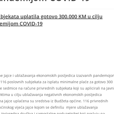
bjekata uplatila gotovo 300.000 KM u cilju
demijom COVID-19
ne Jajce i ublažavanja ekonomskih posljedica izazvanih pandemojo
 116 poslovnih subjekata za isplatu minimalne plaće za gotovo 300
 sedmice na račune privrednih subjekata koji su aplicirali na Javn
ektima u cilju ublažavanja negativnih ekonomskih posljedica
na Jajce uplaćena su sredstva iz Budžeta općine. 116 privrednih
pćinskog vijeća Jajce kojom se definišu mjere ublažavanja
 (privredna društva i samostalne poduzetnike) koji posluju na