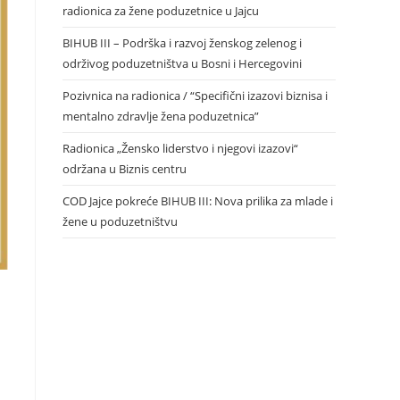
radionica za žene poduzetnice u Jajcu
BIHUB III – Podrška i razvoj ženskog zelenog i
održivog poduzetništva u Bosni i Hercegovini
Pozivnica na radionica / “Specifični izazovi biznisa i
mentalno zdravlje žena poduzetnica”
Radionica „Žensko liderstvo i njegovi izazovi“
održana u Biznis centru
COD Jajce pokreće BIHUB III: Nova prilika za mlade i
žene u poduzetništvu