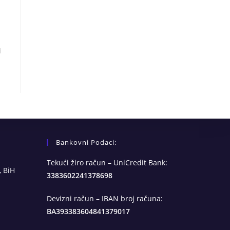
i
Bankovni Podaci:
Tekući žiro račun – UniCredit Bank:
, BiH
3383602241378698
Devizni račun – IBAN broj računa:
BA393383604841379017