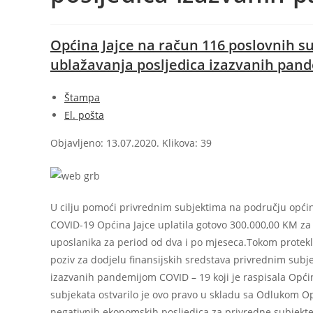
Općina Jajce na račun 116 poslovnih su
ublažavanja posljedica izazvanih pan
Štampa
El. pošta
Objavljeno: 13.07.2020. Klikova: 39
U cilju pomoći privrednim subjektima na području opći
COVID-19 Općina Jajce uplatila gotovo 300.000,00 KM za
uposlanika za period od dva i po mjeseca.Tokom protekle
poziv za dodjelu finansijskih sredstava privrednim subj
izazvanih pandemijom COVID – 19 koji je raspisala Opći
subjekata ostvarilo je ovo pravo u skladu sa Odlukom O
negativnih ekonomskih posljedica za privredne subjekte