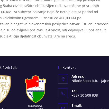
g štaba civlne zaštite obustavljen rad. Na račune privrednih
2,00 KM za subvencioniranje najniže neto plate za period od
im kolektivnim ugovorom u iznosu od 406,00 KM po
avanja negativnih ekonomskih posljedica ostvarili su oni privredn
 nisu odjavljivali poslovnu aktivnost, niti odjavljivali uposlene. Iz
subjekti čija djelatnost obuhvata igre na sreću.
t Podržali:
Kontakt
Adresa:
Nikole Šopa b.b. - Jajce
Tel:
+387 30 508 838
Email: