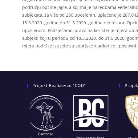
području općine Jajce, a kojima je naredbama Federalno
subjekata, za više od 280 uposlenih, uplaćeno je 287.04
15.3.2020. godine do 31.5.2020. godine definisane Opć
uposlenom. Podsjećamo, pravo na korištenje mjera ublaž
subjekti koji u periodu od 18.3.2020. do 31.5.2020. godine
mjera podrške izuzete su sportske kladionice i poslovni 
Projekt Realizovao “COD”
Projek