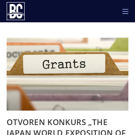
Skip
to
content
OTVOREN KONKURS „THE
JAPAN WORLD EXPOSITION OF