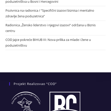
poduzetništva u Bosni i Hercegovini
Pozivnica na radionica / “Specifični izazovi biznisa i mentalno
zdravlje žena poduzetnica”
Radionica „Žensko liderstvo i njegovi izazovi“ održana u Biznis
centru
COD Jajce pokreće BIHUB III: Nova prilika za mlade i žene u
poduzetništvu
Projekt Realizovao “COD”