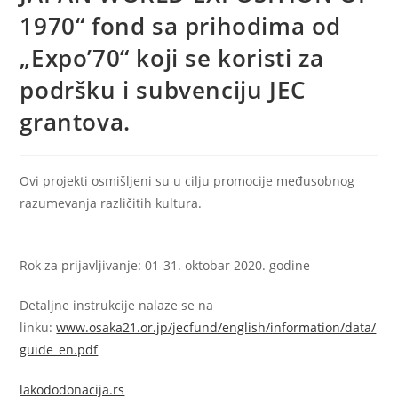
1970“ fond sa prihodima od
„Expo’70“ koji se koristi za
podršku i subvenciju JEC
grantova.
Ovi projekti osmišljeni su u cilju promocije međusobnog
razumevanja različitih kultura.
Rok za prijavljivanje: 01-31. oktobar 2020. godine
Detaljne instrukcije nalaze se na
linku:
www.osaka21.or.jp/jecfund/english/information/data/
guide_en.pdf
lakododonacija.rs