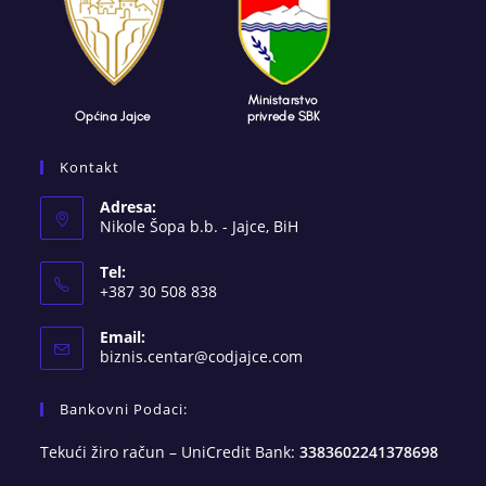
Kontakt
Adresa:
Nikole Šopa b.b. - Jajce, BiH
Tel:
+387 30 508 838
Email:
Opens
biznis.centar@codjajce.com
in
your
Bankovni Podaci:
application
Tekući žiro račun – UniCredit Bank:
3383602241378698