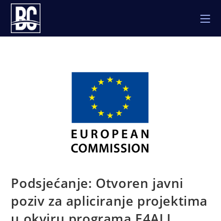
Skip
to
content
Podsjećanje: Otvoren javni
poziv za apliciranje projektima
u okviru programa E4ALL