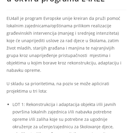
EU4all je program Evropske unije kreiran da pruži pomoć
lokalnim zajednicama/opštinama prilikom realizacije
građevinskih intervencija (manjeg i srednjeg intenziteta)
koje će unaprijediti uslove za rad djece u školama, zatim
život mladih, starijih građana i manjina te najranjivijih
grupa kroz unaprijeđenje pristupačnosti mjestima i
objektima u kojim borave kroz rekonstrukciju, adaptaciju i
nabavku opreme.
U skladu sa prioritetima, na poziv se može aplicirati
projektima u tri lota:
LOT 1: Rekonstrukcija i adaptacija objekta i/ili javnih
površina lokalnih zajednica i/ili nabavka potrebne
opreme i/ili zaliha koje su potrebne za ugodnije
okruženje za učenje/zajednicu za školovanje djece,