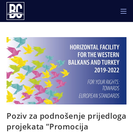
Skip
to
content
Poziv za podnošenje prijedloga
projekata “Promocija