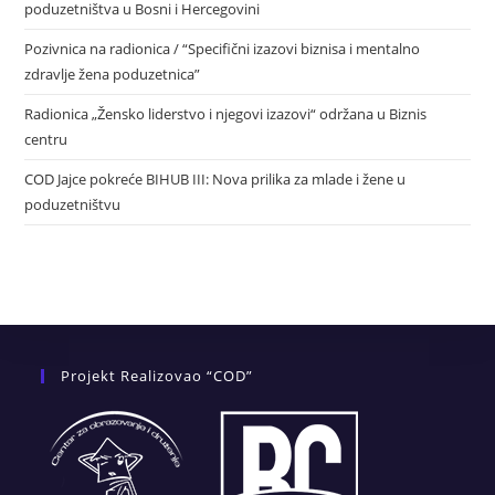
poduzetništva u Bosni i Hercegovini
Pozivnica na radionica / “Specifični izazovi biznisa i mentalno
zdravlje žena poduzetnica”
Radionica „Žensko liderstvo i njegovi izazovi“ održana u Biznis
centru
COD Jajce pokreće BIHUB III: Nova prilika za mlade i žene u
poduzetništvu
Projekt Realizovao “COD”