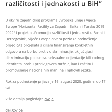
različitosti i jednakosti u BiH”
U okviru zajedničkog programa Evropske unije i Vijeća
Evrope “Horizontal Facility za Zapadni Balkan i Tursku 2019-
2022″ i projekta „Promocija različitosti i jednakosti u Bosni i
Hercegovini”, Vijeće Evrope otvara poziv za podnošenje
prijedloga projekata s ciljem finansiranja konkretnih
odgovora na borbu protiv diskriminacije, uključujući
diskriminaciju po osnovu seksualne orijentacije i/ili rodnog
identiteta, borbu protiv govora mržnje, kao i zaštitu i
promovisanje nacionalnih manjina i njihovih jezika.
Rok za podnošenje prijava je 16. august 2020. godine, do 17
sati.
Više detalja pogledajte
ovdje
.
dei.gov.ba