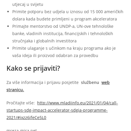
utjecaj u svijetu
Primite potporu bez udjela u iznosu od 15 000 američkih
dolara kada budete primljeni u program akceleratora
Primajte mentorstvo od UNDP-a, UN-ove tehnološke
banke, vladinih institucija, financijskih i tehnoloških
stručnjaka i globalnih investitora
Primite ulaganje s učinkom na kraju programa ako je
vaša ideja ili proizvod odabran za provedbu
Kako se prijaviti?
Za više informacija i prijavu posjetite
službenu
web
stranicu.
Pročitajte više:
http://www.mladiinfo.eu/2021/01/04/call-
startups-sdg-impact-accelerator-sdgia-programme-
2021/#ixzz6ifeCe5L0
mreza-mira.net