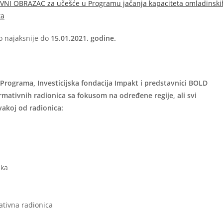
AVNI OBRAZAC za učešće u Programu jačanja kapaciteta omladinski
ta
eo najaksnije do
15.01.2021. godine.
 Programa, Investicijska fondacija Impakt i predstavnici BOLD
mativnih radionica sa fokusom na određene regije, ali svi
vakoj od radionica:
uka
ativna radionica