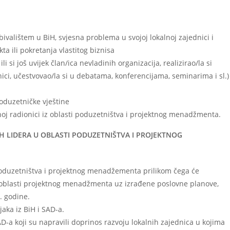
valištem u BiH, svjesna problema u svojoj lokalnoj zajednici i
a ili pokretanja vlastitog biznisa
i si još uvijek član/ica nevladinih organizacija, realizirao/la si
nici, učestvovao/la si u debatama, konferencijama, seminarima i sl.)
poduzetničke vještine
oj radionici iz oblasti poduzetništva i projektnog menadžmenta.
H LIDERA U OBLASTI PODUZETNIŠTVA I PROJEKTNOG
poduzetništva i projektnog menadžementa prilikom čega će
 iz oblasti projektnog menadžmenta uz izrađene poslovne planove,
. godine.
aka iz BiH i SAD-a.
-a koji su napravili doprinos razvoju lokalnih zajednica u kojima