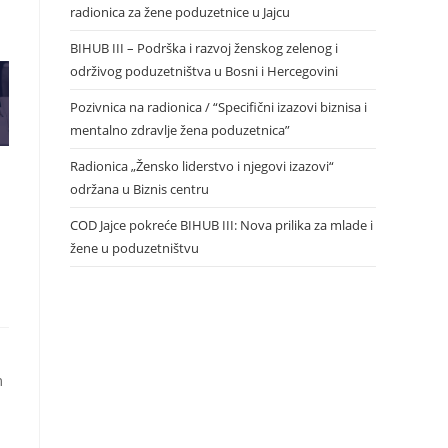
radionica za žene poduzetnice u Jajcu
BIHUB III – Podrška i razvoj ženskog zelenog i
održivog poduzetništva u Bosni i Hercegovini
Pozivnica na radionica / “Specifični izazovi biznisa i
mentalno zdravlje žena poduzetnica”
Radionica „Žensko liderstvo i njegovi izazovi“
održana u Biznis centru
COD Jajce pokreće BIHUB III: Nova prilika za mlade i
žene u poduzetništvu
m
i