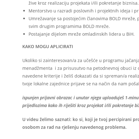
žive kroz realizaciju projekata i/ili pokretanje biznisa.
Mentorstvo u razradi poslovnih i projektnih ideja i 
Umrežavanje sa postojećim članovima BOLD mreže, pr
svim drugim programima BOLD mreže.
Postajanje dijelom mreže omladinskih lidera u BiH.
KAKO MOGU APLICIRATI
Ukoliko si zainteresovan/a za učešće u programu jačanja
menadžmenta i za prisusutvo na petodnevnoj obuci iz o
navedene kriterije i želiš dokazati da si spreman/a reali
tvoje lokalne zajednice prijave se na način da nam pošal
ispunjen prijavni obrazac i unutar njega uploaduješ 1-minut
prijedlozima kako ih riješiti kroz projekat i/ili pokretanje bi
U videu želimo saznati: ko si, koji je tvoj percipirani p
osobom za rad na rješenju navedenog problema.