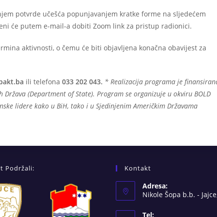
slanjem potvrde učešća popunjavanjem kratke forme na sljedećem
ljeni će putem e-mail-a dobiti Zoom link za pristup radionici.
rmina aktivnosti, o čemu će biti objavljena konačna obavijest za
pakt.ba
ili telefona
033 202 043.
* Realizacija programa je finansiran
ih Država (Department of State). Program se organizuje u okviru BOLD
nske lidere kako u BiH, tako i u Sjedinjenim Američkim Državama
t Podržali:
Kontakt
Adresa:
Nikole Šopa b.b. - Jajce
Tel: