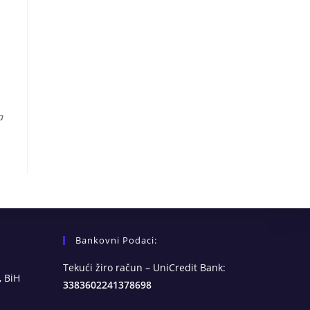
a
Bankovni Podaci:
Tekući žiro račun – UniCredit Bank:
, BiH
3383602241378698