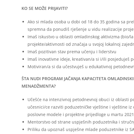
KO SE MOŽE PRIJAVITI?
Ako si mlada osoba u dobi od 18 do 35 godina sa prebi
spremna da ponudiš rješenje u vidu realizacije projekt
Imaš iskustvo u oblasti omladinskog aktivizma (bio/la il
projekte/aktivnosti od značaja u svojoj lokalnoj zajed
Imaš pozitivan stav prema učenju i liderstvu
Imaš inovativne ideje, kreativan/a si i/ili posjeduješ 
Motiviran/a si da učestvuješ u edukativnoj petodnevn
ŠTA NUDI PROGRAM JAČANJA KAPACITETA OMLADINSKI
MENADŽMENTA?
Učešće na intenzivnoj petodnevnoj obuci iz oblasti 
učesnici/ce razviti poduzetničke vještine i vještine
poslovne modele i projektne prijedloge u martu 2021
Mentorstvo od strane uspješnih poduzetnika i stručnj
Priliku da upoznaš uspješne mlade poduzetnike iz SAD