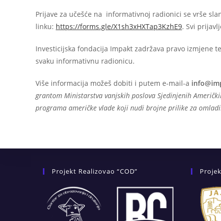
Prijave za učešće na informativnoj radionici se vrše 
linku:
https://forms.gle/X1sh3xHXTap3KzhE9
. Svi prijav
Investicijska fondacija Impakt zadržava pravo izmjene te
svaku informativnu radionicu.
Više informacija možeš dobiti i putem e-mail-a
info@im
grantom Ministarstva vanjskih poslova Sjedinjenih Američk
programa američke vlade koji nudi brojne prilike za omladi
Projekt Realizovao “COD”
Projek