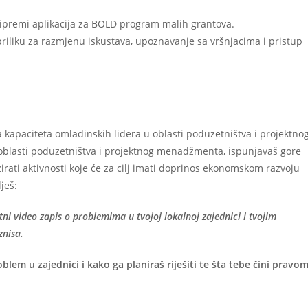
pripremi aplikacija za BOLD program malih grantova.
iliku za razmjenu iskustava, upoznavanje sa vršnjacima i pristup
 kapaciteta omladinskih lidera u oblasti poduzetništva i projektno
blasti poduzetništva i projektnog menadžmenta, ispunjavaš gore
zirati aktivnosti koje će za cilj imati doprinos ekonomskom razvoju
ješ:
ni video zapis o problemima u tvojoj lokalnoj zajednici i tvojim
znisa.
roblem u zajednici i kako ga planiraš riješiti te šta tebe čini pravo