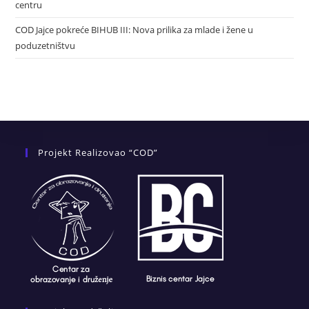
centru
COD Jajce pokreće BIHUB III: Nova prilika za mlade i žene u
poduzetništvu
Projekt Realizovao “COD”