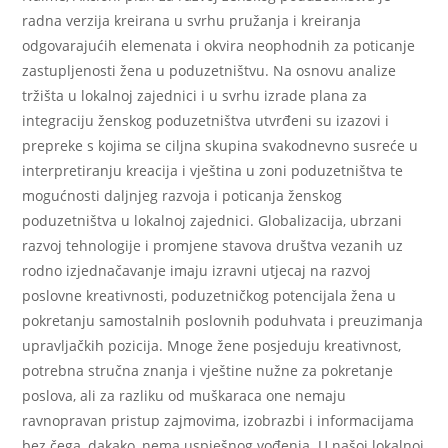
radna verzija kreirana u svrhu pružanja i kreiranja
odgovarajućih elemenata i okvira neophodnih za poticanje
zastupljenosti žena u poduzetništvu. Na osnovu analize
tržišta u lokalnoj zajednici i u svrhu izrade plana za
integraciju ženskog poduzetništva utvrđeni su izazovi i
prepreke s kojima se ciljna skupina svakodnevno susreće u
interpretiranju kreacija i vještina u zoni poduzetništva te
mogućnosti daljnjeg razvoja i poticanja ženskog
poduzetništva u lokalnoj zajednici. Globalizacija, ubrzani
razvoj tehnologije i promjene stavova društva vezanih uz
rodno izjednačavanje imaju izravni utjecaj na razvoj
poslovne kreativnosti, poduzetničkog potencijala žena u
pokretanju samostalnih poslovnih poduhvata i preuzimanja
upravljačkih pozicija. Mnoge žene posjeduju kreativnost,
potrebna stručna znanja i vještine nužne za pokretanje
poslova, ali za razliku od muškaraca one nemaju
ravnopravan pristup zajmovima, izobrazbi i informacijama
bez čega, dakako, nema uspješnog vođenja. U našoj lokalnoj