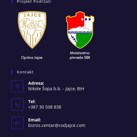
Projekt Podržali:
Kontakt
Adresa:
Nikole Šopa b.b. - Jajce, BiH
Tel:
+387 30 508 838
Email:
Opens
biznis.centar@codjajce.com
in
your