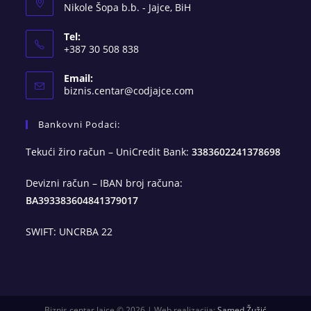
Nikole Šopa b.b. - Jajce, BiH
Tel:
+387 30 508 838
Email:
Opens
biznis.centar@codjajce.com
in
your
Bankovni Podaci:
application
Tekući žiro račun – UniCredit Bank:
3383602241378698
Devizni račun – IBAN broj računa:
BA393383604841379017
SWIFT: UNCRBA 22
Biznis centar Jajce © 2026 | Web realizacija:
Samed Žužić