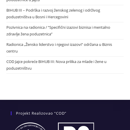
BIHUB III – Podrška i razvoj ženskog zelenog i održivog
poduzetništva u Bosni i Hercegovini
Pozivnica na radionica / “Specifični izazovi biznisa i mentalno
zdravlje žena poduzetnica”
Radionica „Žensko liderstvo i njegovi izazovi“ održana u Biznis
centru
COD Jajce pokreće BIHUB III: Nova prilika za mlade i žene u
poduzetništvu
Projekt Realizovao “COD”