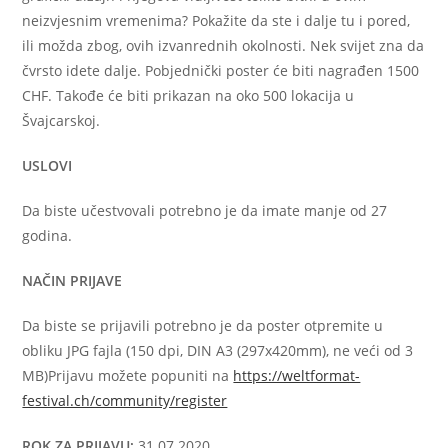
neizvjesnim vremenima? Pokažite da ste i dalje tu i pored,
ili možda zbog, ovih izvanrednih okolnosti. Nek svijet zna da
čvrsto idete dalje. Pobjednički poster će biti nagrađen 1500
CHF. Takođe će biti prikazan na oko 500 lokacija u
Švajcarskoj.
USLOVI
Da biste učestvovali potrebno je da imate manje od 27
godina.
NAČIN PRIJAVE
Da biste se prijavili potrebno je da poster otpremite u
obliku JPG fajla (150 dpi, DIN A3 (297x420mm), ne veći od 3
MB)Prijavu možete popuniti na
https://weltformat-
festival.ch/community/register
ROK ZA PRIJAVU:
31.07.2020.