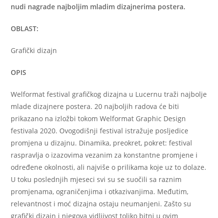
nudi nagrade najboljim mladim dizajnerima postera.
OBLAST:
Grafički dizajn
OPIS
Welformat festival grafičkog dizajna u Lucernu traži najbolje
mlade dizajnere postera. 20 najboljih radova će biti
prikazano na izložbi tokom Welformat Graphic Design
festivala 2020. Ovogodišnji festival istražuje posljedice
promjena u dizajnu. Dinamika, preokret, pokret: festival
raspravlja o izazovima vezanim za konstantne promjene i
određene okolnosti, ali najviše o prilikama koje uz to dolaze.
U toku poslednjih mjeseci svi su se suočili sa raznim
promjenama, ograničenjima i otkazivanjima. Međutim,
relevantnost i moć dizajna ostaju neumanjeni. Zašto su
grafički dizajn i njegova vidljivost toliko bitni u ovim