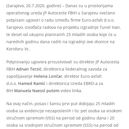
(Sarajevo, 20.7.2020. godine) – Danas su u prostorijama
operativnog ureda JP Autoceste FBiH u Sarajevu svečano
potpisani ugovori o radu između firme Euro-asfalt d.o.o.
Sarajevo, izvođača radova na projektu izgradnje Tunel Ivan,
te deset od ukupno planiranih 25 mladih osoba koje će u
narednih godinu dana raditi na izgradnji ove dionice na
Koridoru Vc.
Potpisivanju ugovora prisustvovali su direktor JP Autocesta
FBiH
Adnan Terzić
, direktorica Federalnog zavoda za
zapošljavanje
Helena Lončar
, direktor Euro-asfalt
d.o.o.
Hamed Ramić
i direktorica Ureda EBRD-a za
BiH
Manuela Naessl putem
video linka.
Na ovaj način, posao i šansu prvi put dobijaju 25 mladih
osoba sa evidencije nezaposlenih i to: pet osoba sa visokom
stručnom spremom (VSS) na period od godinu dana i 20
osoba sa srednjom stručnom spremom (SSS) na period od