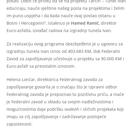
posao. Dobit će priliku da se na projektu Tarčin – Tunel Ivan
educiraju, nauče vještine našeg posla na projektima i želim
im puno uspjeha i da kada nauče ovaj postao ostanu u
Bosni i Hercegovini“, istaknuo je
Hamed Ramić
, direktor
Euro-asfalta, izvođač radova na izgradnji tunela Ivan.
Za realizaciju ovog programa obezbjeđeno je u ugovoru za
izgradnju tunela Ivan iznos od 403.683 KM, dok Federalni
Zavod za zapošljavanje učestvuje u projektu sa 90.000 KM i
Euro-asfalt sa preostalim iznosom.
Helena Lončar, direktorica Federalnog zavoda za
zapošljavanje govorila je o značaju što je Upravni odbor
Federalnog zavoda je prepoznao tu pozitivnu priču, a inače
je Federalni zavod u skladu sa svojim nadležnostima i
mogućnostima daje podršku ovakvih i sličnih projekata koji
imaju za cilj zapošljavanje i zadržavanje postojeće
zaposlenosti.