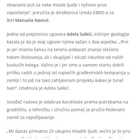
otvaramo put za neke mlade ljude i njihovo prvo
zaposlenje“, poručila je direktorica Ureda EBRD-a za
BiH
Manuela Naessl.
Jedna od potpisnica ugovora
Adela Salkić
, inžinjer geologije
kazala je da je ovaj ugovor njima važan s dva aspetka. „Prvi
je jer imamo šansu na terenu pokazati znanje stečeno
tokom školovanja, ali i skupljati i sticati iskustvo od naših
budućih kolega. Važno je i jer smo u samom startu dobili
priliku raditi u jednoj od najvećih građevinskih kompanija u
zemlji i to još na tako zahtjevnom projektu kakav je tunel
Ivan“, istaknula je Adela Salkić.
Izvođač radova je odabrao kandidate prema potrebama na
gradilištu, a tehničku i stručnu pomoć je pružio Federalni
zavod za zapošljavanje.
„Mi danas primamo 25 ukupno mladih ljudi, većini je to prvi