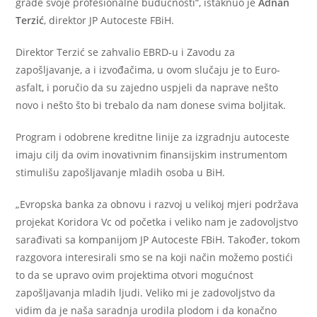
grade svoje profesionalne budućnosti“, istaknuo je
Adnan
Terzić
, direktor JP Autoceste FBiH.
Direktor Terzić se zahvalio EBRD-u i Zavodu za
zapošljavanje, a i izvođačima, u ovom slučaju je to Euro-
asfalt, i poručio da su zajedno uspjeli da naprave nešto
novo i nešto što bi trebalo da nam donese svima boljitak.
Program i odobrene kreditne linije za izgradnju autoceste
imaju cilj da ovim inovativnim finansijskim instrumentom
stimulišu zapošljavanje mladih osoba u BiH.
„Evropska banka za obnovu i razvoj u velikoj mjeri podržava
projekat Koridora Vc od početka i veliko nam je zadovoljstvo
sarađivati sa kompanijom JP Autoceste FBiH. Također, tokom
razgovora interesirali smo se na koji način možemo postići
to da se upravo ovim projektima otvori mogućnost
zapošljavanja mladih ljudi. Veliko mi je zadovoljstvo da
vidim da je naša saradnja urodila plodom i da konačno