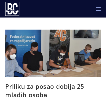
Skip
to
content
Priliku za posao dobija 25
mladih osoba