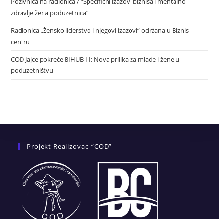
Pozivnica na radionica / “Specifični izazovi biznisa i mentalno
zdravlje žena poduzetnica”
Radionica „Žensko liderstvo i njegovi izazovi“ održana u Biznis
centru
COD Jajce pokreće BIHUB III: Nova prilika za mlade i žene u
poduzetništvu
Projekt Realizovao “COD”