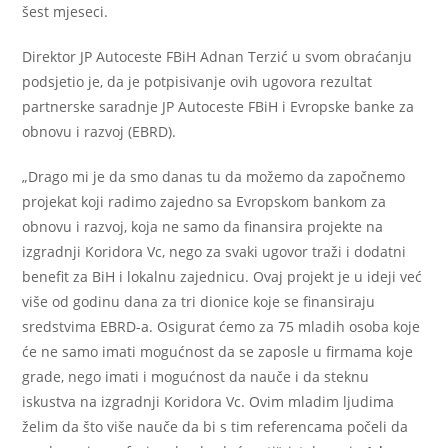
šest mjeseci.
Direktor JP Autoceste FBiH Adnan Terzić u svom obraćanju
podsjetio je, da je potpisivanje ovih ugovora rezultat
partnerske saradnje JP Autoceste FBiH i Evropske banke za
obnovu i razvoj (EBRD).
„Drago mi je da smo danas tu da možemo da započnemo
projekat koji radimo zajedno sa Evropskom bankom za
obnovu i razvoj, koja ne samo da finansira projekte na
izgradnji Koridora Vc, nego za svaki ugovor traži i dodatni
benefit za BiH i lokalnu zajednicu. Ovaj projekt je u ideji već
više od godinu dana za tri dionice koje se finansiraju
sredstvima EBRD-a. Osigurat ćemo za 75 mladih osoba koje
će ne samo imati mogućnost da se zaposle u firmama koje
grade, nego imati i mogućnost da nauče i da steknu
iskustva na izgradnji Koridora Vc. Ovim mladim ljudima
želim da što više nauče da bi s tim referencama počeli da