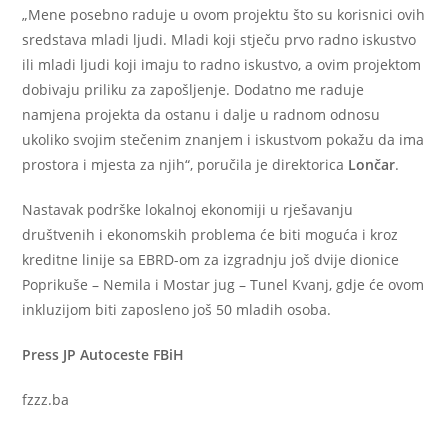
„Mene posebno raduje u ovom projektu što su korisnici ovih
sredstava mladi ljudi. Mladi koji stječu prvo radno iskustvo
ili mladi ljudi koji imaju to radno iskustvo, a ovim projektom
dobivaju priliku za zapošljenje. Dodatno me raduje
namjena projekta da ostanu i dalje u radnom odnosu
ukoliko svojim stečenim znanjem i iskustvom pokažu da ima
prostora i mjesta za njih“, poručila je direktorica
Lončar
.
Nastavak podrške lokalnoj ekonomiji u rješavanju
društvenih i ekonomskih problema će biti moguća i kroz
kreditne linije sa EBRD-om za izgradnju još dvije dionice
Poprikuše – Nemila i Mostar jug – Tunel Kvanj, gdje će ovom
inkluzijom biti zaposleno još 50 mladih osoba.
Press JP Autoceste FBiH
fzzz.ba