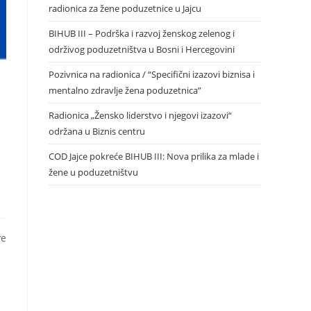
radionica za žene poduzetnice u Jajcu
BIHUB III – Podrška i razvoj ženskog zelenog i
održivog poduzetništva u Bosni i Hercegovini
Pozivnica na radionica / “Specifični izazovi biznisa i
mentalno zdravlje žena poduzetnica”
Radionica „Žensko liderstvo i njegovi izazovi“
održana u Biznis centru
COD Jajce pokreće BIHUB III: Nova prilika za mlade i
žene u poduzetništvu
ve