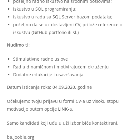
poželjno radno iskustvo na srodnim poslovima;
iskustvo u SQL programiranju;
iskustvo u radu sa SQL Server bazom podataka;
poželjno da se uz dostavljeni CV, prilože reference o
iskustvu (GitHub portfolio ili sl.)
Nudimo ti:
Stimulativne radne uslove
Rad u dinamičnom i motivirajućem okruženju
Dodatne edukacije i usavršavanja
Datum isticanja roka: 04.09.2020. godine
Očekujemo tvoju prijavu u formi CV-a uz visoku stopu
motivacije putem opcije
LINK
-a.
Samo kandidati koji uđu u uži izbor biće kontaktirani.
ba.jooble.org