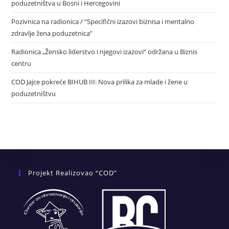
poduzetništva u Bosni i Hercegovini
Pozivnica na radionica / “Specifični izazovi biznisa i mentalno
zdravlje žena poduzetnica”
Radionica „Žensko liderstvo i njegovi izazovi“ održana u Biznis
centru
COD Jajce pokreće BIHUB III: Nova prilika za mlade i žene u
poduzetništvu
Projekt Realizovao “COD”