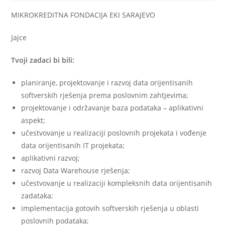
MIKROKREDITNA FONDACIJA EKI SARAJEVO
Jajce
Tvoji zadaci bi bili:
planiranje, projektovanje i razvoj data orijentisanih
softverskih rješenja prema poslovnim zahtjevima;
projektovanje i održavanje baza podataka – aplikativni
aspekt;
učestvovanje u realizaciji poslovnih projekata i vođenje
data orijentisanih IT projekata;
aplikativni razvoj;
razvoj Data Warehouse rješenja;
učestvovanje u realizaciji kompleksnih data orijentisanih
zadataka;
implementacija gotovih softverskih rješenja u oblasti
poslovnih podataka;