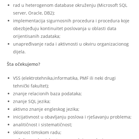
rad u heterogenom database okruženju (Microsoft SQL
server, Oracle, DB2);
implementacija sigurnosnih procedura i procedura koje
obezbjeđuju kontinuitet poslovanja u oblasti data
orijentisanih zadataka;
unapređivanje rada i aktivnosti u okviru organizacionog
dijela.
Šta očekujemo?
VSS (elektrotehnika,informatika, PMF ili neki drugi
tehnički fakultet);
znanje relacionih baza podataka;
znanje SQL jezika;
aktivno znanje engleskog jezika;
inicijativnost u obavljanju poslova i rješavanju problema;
analitičnost i sistematičnost;
sklonost timskom radu;