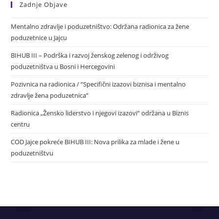
Zadnje Objave
Mentalno zdravlje i poduzetništvo: Održana radionica za žene
poduzetnice u Jajcu
BIHUB III – Podrška i razvoj ženskog zelenog i održivog
poduzetništva u Bosni i Hercegovini
Pozivnica na radionica / “Specifični izazovi biznisa i mentalno
zdravlje žena poduzetnica”
Radionica „Žensko liderstvo i njegovi izazovi“ održana u Biznis
centru
COD Jajce pokreće BIHUB III: Nova prilika za mlade i žene u
poduzetništvu