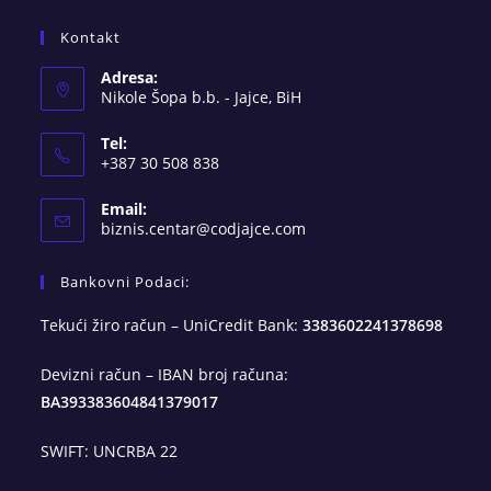
Kontakt
Adresa:
Nikole Šopa b.b. - Jajce, BiH
Tel:
+387 30 508 838
Email:
Opens
biznis.centar@codjajce.com
in
your
Bankovni Podaci:
application
Tekući žiro račun – UniCredit Bank:
3383602241378698
Devizni račun – IBAN broj računa:
BA393383604841379017
SWIFT: UNCRBA 22