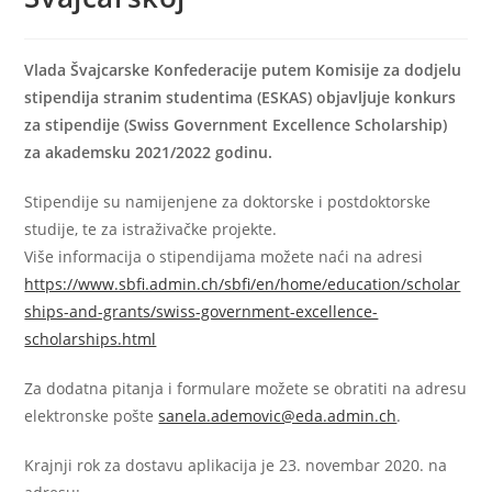
Vlada Švajcarske Konfederacije putem Komisije za dodjelu
stipendija stranim studentima (ESKAS) objavljuje konkurs
za stipendije (Swiss Government Excellence Scholarship)
za akademsku 2021/2022 godinu.
Stipendije su namijenjene za doktorske i postdoktorske
studije, te za istraživačke projekte.
Više informacija o stipendijama možete naći na adresi
https://www.sbfi.admin.ch/sbfi/en/home/education/scholar
ships-and-grants/swiss-government-excellence-
scholarships.html
Za dodatna pitanja i formulare možete se obratiti na adresu
elektronske pošte
sanela.ademovic@eda.admin.ch
.
Krajnji rok za dostavu aplikacija je 23. novembar 2020. na