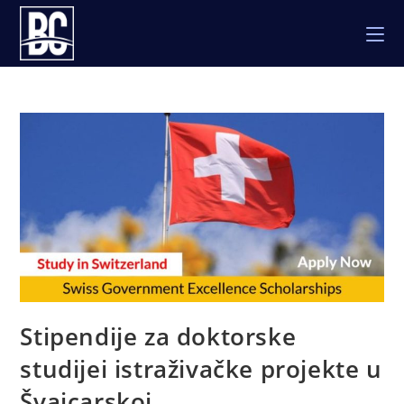
Skip
to
content
Stipendije za doktorske
studijei istraživačke projekte u
Švajcarskoj