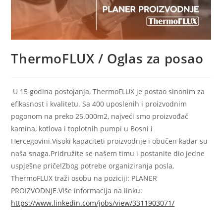
ThermoFLUX / Oglas za posao
U 15 godina postojanja, ThermoFLUX je postao sinonim za
efikasnost i kvalitetu. Sa 400 uposlenih i proizvodnim
pogonom na preko 25.000m2, najveći smo proizvođač
kamina, kotlova i toplotnih pumpi u Bosni i
Hercegovini.Visoki kapaciteti proizvodnje i obučen kadar su
naša snaga.Pridružite se našem timu i postanite dio jedne
uspješne priče!Zbog potrebe organiziranja posla,
ThermoFLUX traži osobu na poziciji: PLANER
PROIZVODNJE.Više informacija na linku:
https://www.linkedin.com/jobs/view/3311903071/