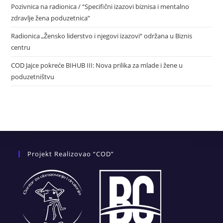
Pozivnica na radionica / “Specifični izazovi biznisa i mentalno
zdravlje žena poduzetnica”
Radionica „Žensko liderstvo i njegovi izazovi“ održana u Biznis
centru
COD Jajce pokreće BIHUB III: Nova prilika za mlade i žene u
poduzetništvu
Projekt Realizovao “COD”