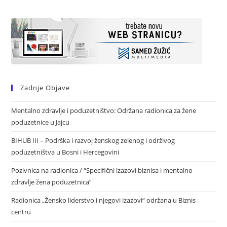
Zadnje Objave
Mentalno zdravlje i poduzetništvo: Održana radionica za žene
poduzetnice u Jajcu
BIHUB III – Podrška i razvoj ženskog zelenog i održivog
poduzetništva u Bosni i Hercegovini
Pozivnica na radionica / “Specifični izazovi biznisa i mentalno
zdravlje žena poduzetnica”
Radionica „Žensko liderstvo i njegovi izazovi“ održana u Biznis
centru