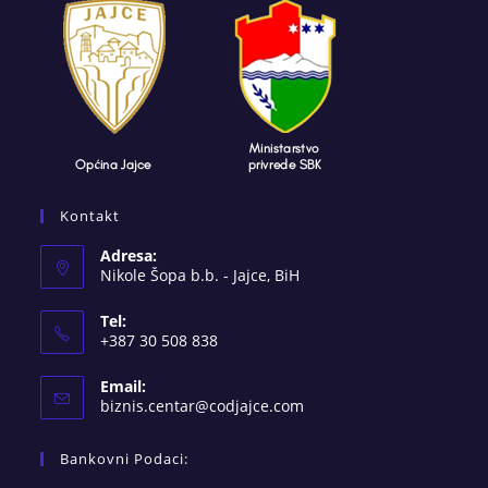
Kontakt
Adresa:
Nikole Šopa b.b. - Jajce, BiH
Tel:
+387 30 508 838
Email:
Opens
biznis.centar@codjajce.com
in
your
Bankovni Podaci:
application