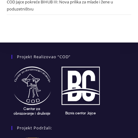
COD Jajce pokreće BIHUB III: Nova prilika za mlade i žene u
poduzetništvu
Projekt Realizovao “COD”
Projekt Podržali: