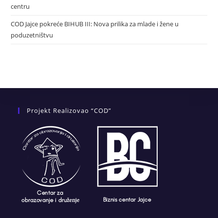
centru
COD Jajce pokreće BIHUB III: Nova prilika za mlade i žene u
poduzetništvu
Projekt Realizovao “COD”