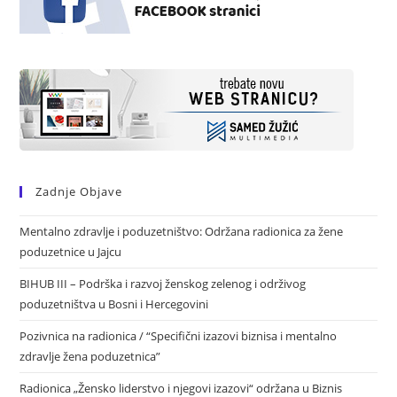
Zadnje Objave
Mentalno zdravlje i poduzetništvo: Održana radionica za žene
poduzetnice u Jajcu
BIHUB III – Podrška i razvoj ženskog zelenog i održivog
poduzetništva u Bosni i Hercegovini
Pozivnica na radionica / “Specifični izazovi biznisa i mentalno
zdravlje žena poduzetnica”
Radionica „Žensko liderstvo i njegovi izazovi“ održana u Biznis