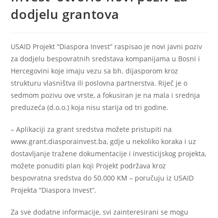
dodjelu grantova
USAID Projekt “Diaspora Invest” raspisao je novi javni poziv
za dodjelu bespovratnih sredstava kompanijama u Bosni i
Hercegovini koje imaju vezu sa bh. dijasporom kroz
strukturu vlasništva ili poslovna partnerstva. Riječ je o
sedmom pozivu ove vrste, a fokusiran je na mala i srednja
preduzeća (d.o.o.) koja nisu starija od tri godine.
– Aplikaciji za grant sredstva možete pristupiti na
www.grant.diasporainvest.ba, gdje u nekoliko koraka i uz
dostavljanje tražene dokumentacije i investicijskog projekta,
možete ponuditi plan koji Projekt podržava kroz
bespovratna sredstva do 50.000 KM – poručuju iz USAID
Projekta “Diaspora Invest”.
Za sve dodatne informacije, svi zainteresirani se mogu