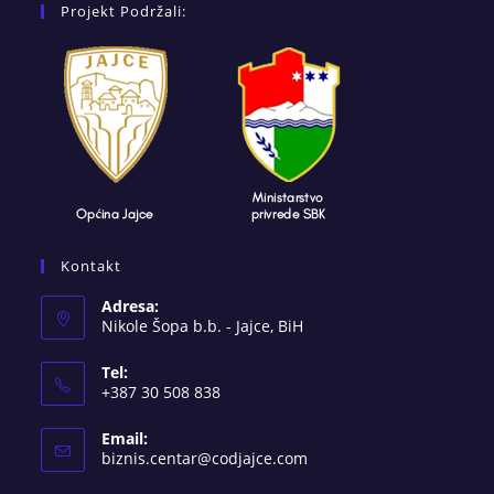
Projekt Podržali:
Kontakt
Adresa:
Nikole Šopa b.b. - Jajce, BiH
Tel:
+387 30 508 838
Email:
Opens
biznis.centar@codjajce.com
in