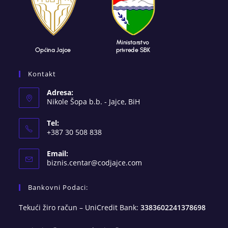
Kontakt
Adresa:
Nikole Šopa b.b. - Jajce, BiH
Tel:
+387 30 508 838
Email:
Opens
biznis.centar@codjajce.com
in
your
Bankovni Podaci:
application
Tekući žiro račun – UniCredit Bank:
3383602241378698