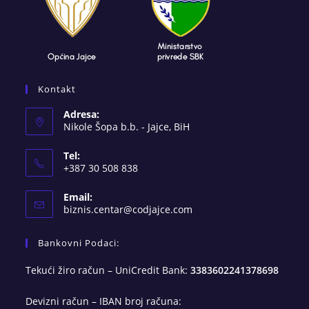
Kontakt
Adresa:
Nikole Šopa b.b. - Jajce, BiH
Tel:
+387 30 508 838
Email:
Opens
biznis.centar@codjajce.com
in
your
Bankovni Podaci:
application
Tekući žiro račun – UniCredit Bank:
3383602241378698
Devizni račun – IBAN broj računa: