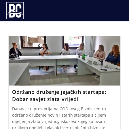
Skip
to
content
Održano druženje jajačkih startapa:
Dobar savjet zlata vrijedi
Danas je u prostorijama COD -ovog Biznis centra
održano druženje novih i starih startapa s ciljem
dijeljenja zlata vrijednog iskustva kojeg su ovom
prilikom podijelili vlasnici već uspješnih biznisa: