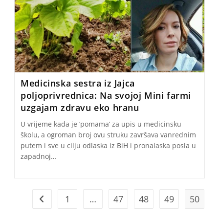
Medicinska sestra iz Jajca
poljoprivrednica: Na svojoj Mini farmi
uzgajam zdravu eko hranu
U vrijeme kada je ‘pomama’ za upis u medicinsku
školu, a ogroman broj ovu struku završava vanrednim
putem i sve u cilju odlaska iz BiH i pronalaska posla u
zapadnoj…
1
…
47
48
49
50
Go to the previous page