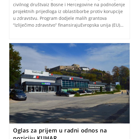
civilnog društvaiz Bosne i Hercegovine na podnošenje
projektnih prijedloga iz oblastiborbe protiv korupcije
u zdravstvu. Program dodjele malih grantova
“Izliječimo zdravstvo” finansirajuEvropska unija (EU)…
Oglas za prijem u radni odnos na
poziciju KUHAR