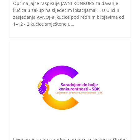
Općina Jajce raspisuje JAVNI KONKURS za davanje
kućica u zakup na sljedećim lokacijama: - U Ulici II
zasjedanja AVNOJ-a, kućice pod rednim brojevima od
1–12 - 2 kućice smještene u…
Javni poziv za nezaposlene osobe sa evidencije Službe