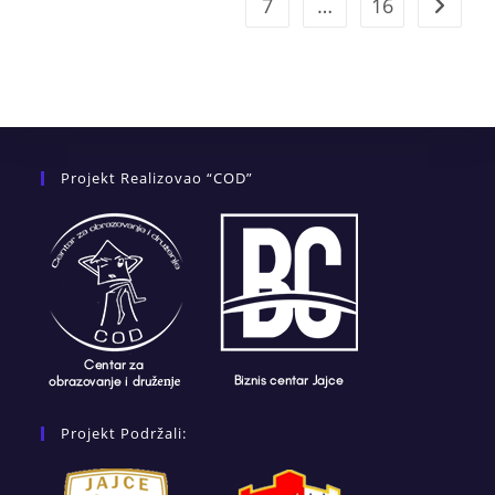
7
…
16
Go to t
Projekt Realizovao “COD”
Projekt Podržali: