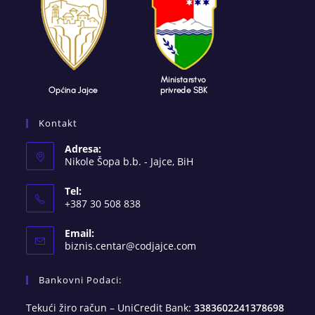
Kontakt
Adresa:
Nikole Šopa b.b. - Jajce, BiH
Tel:
+387 30 508 838
Email:
Opens
biznis.centar@codjajce.com
in
your
Bankovni Podaci:
application
Tekući žiro račun – UniCredit Bank:
3383602241378698