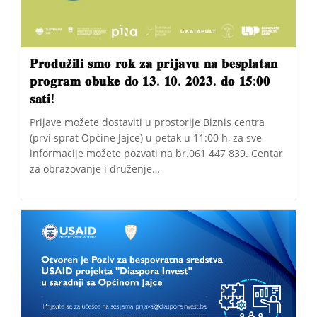
𝐏𝐫𝐨𝐝𝐮𝐳̌𝐢𝐥𝐢 𝐬𝐦𝐨 𝐫𝐨𝐤 𝐳𝐚 𝐩𝐫𝐢𝐣𝐚𝐯𝐮 𝐧𝐚 𝐛𝐞𝐬𝐩𝐥𝐚𝐭𝐚𝐧
𝐩𝐫𝐨𝐠𝐫𝐚𝐦 𝐨𝐛𝐮𝐤𝐞 𝐝𝐨 𝟏𝟑. 𝟏𝟎. 𝟐𝟎𝟐𝟑. 𝐝𝐨 𝟏𝟓:𝟎𝟎
𝐬𝐚𝐭𝐢!
Prijave možete dostaviti u prostorije Biznis centra
(prvi sprat Općine Jajce) u petak u 11:00 h, za sve
informacije možete pozvati na br.061 447 839. Centar
za obrazovanje i druženje…