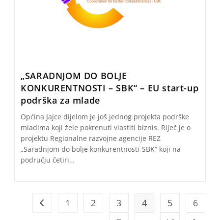
„SARADNJOM DO BOLJE
KONKURENTNOSTI – SBK“ – EU start-up
podrška za mlade
Općina Jajce dijelom je još jednog projekta podrške
mladima koji žele pokrenuti vlastiti biznis. Riječ je o
projektu Regionalne razvojne agencije REZ
„Saradnjom do bolje konkurentnosti-SBK“ koji na
području četiri…
1
2
3
4
5
6
Go to the previous page