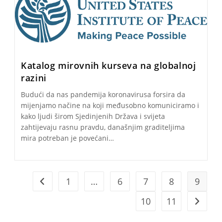
Katalog mirovnih kurseva na globalnoj
razini
Budući da nas pandemija koronavirusa forsira da
mijenjamo načine na koji međusobno komuniciramo i
kako ljudi širom Sjedinjenih Država i svijeta
zahtijevaju rasnu pravdu, današnjim graditeljima
mira potreban je povećani…
1
…
6
7
8
9
Go to the previous page
10
11
Go to t