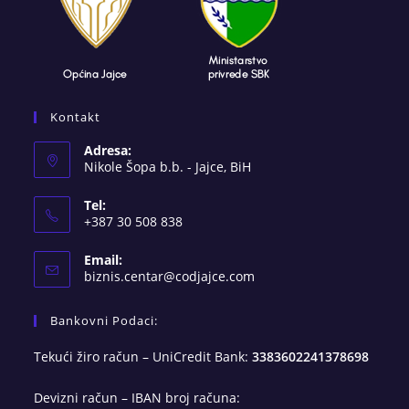
Kontakt
Adresa:
Nikole Šopa b.b. - Jajce, BiH
Tel:
+387 30 508 838
Email:
Opens
biznis.centar@codjajce.com
in
your
Bankovni Podaci:
application
Tekući žiro račun – UniCredit Bank:
3383602241378698
Devizni račun – IBAN broj računa: